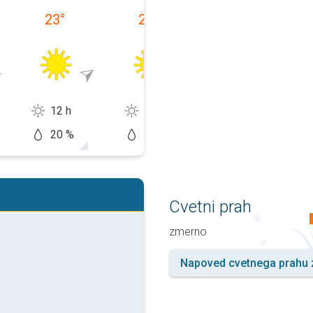
23
°
23
°
25
°
12 h
12 h
12 h
20 %
20 %
20 %
Cvetni prah
zmernо
Napoved cvetnega prahu z