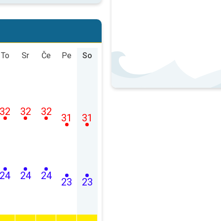
To
Sr
Če
Pe
So
32
32
32
31
31
24
24
24
23
23