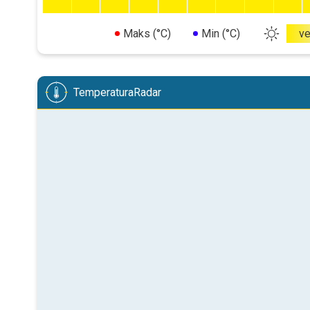
Maks (°C)
Min (°C)
v
TemperaturaRadar