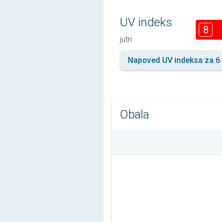
UV indeks
8
jutri
Napoved UV indeksa za 6 
Obala