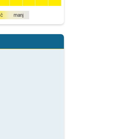
eč
manj