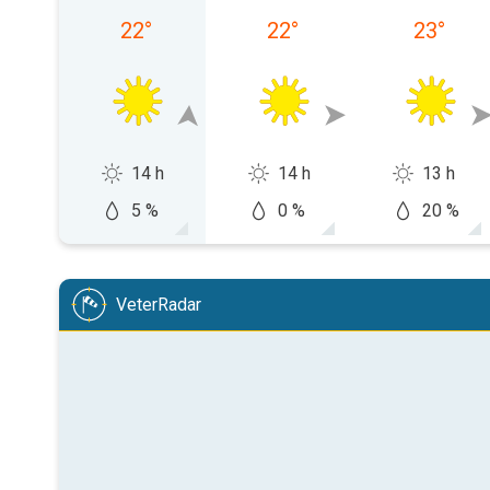
22
°
22
°
23
°
14 h
14 h
13 h
5 %
0 %
20 %
VeterRadar