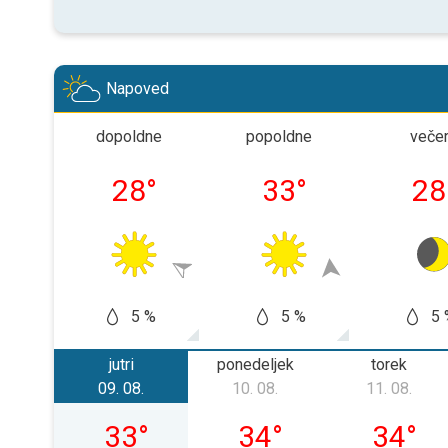
Napoved
dopoldne
popoldne
veče
28
°
33
°
28
5 %
5 %
5 
jutri
ponedeljek
torek
09. 08.
10. 08.
11. 08.
nedelja, 09. 08.
ponedeljek, 10. 08.
torek, 11
33
°
34
°
34
°