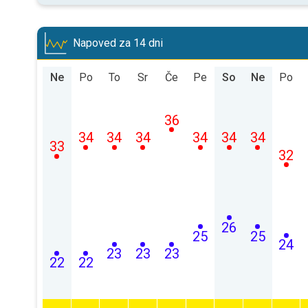
Napoved za 14 dni
Ne
Po
To
Sr
Če
Pe
So
Ne
Po
36
34
34
34
34
34
34
33
32
26
25
25
24
23
23
23
22
22