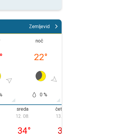
Zemljevid
r
noč
dopoldne
popold
°
22
°
29
°
34
%
0 %
0 %
0
sreda
četrtek
petek
12. 08.
13. 08.
14. 08.
. 08.
sreda, 12. 08.
četrtek, 13. 08.
petek, 14. 08.
34
°
36
°
34
°