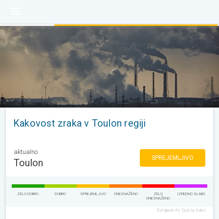
Kakovost zraka v Toulon regiji
aktualno
SPREJEMLJIVO
Toulon
ZELO DOBRO
DOBRO
SPREJEMLJIVO
ONESNAŽENO
ZELO
IZREDNO SLABO
ONESNAŽENO
European Air Quality Index