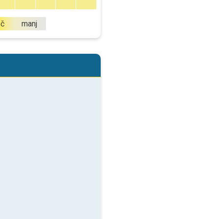
eč
manj