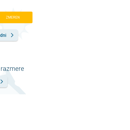
ZMEREN
dni
 razmere