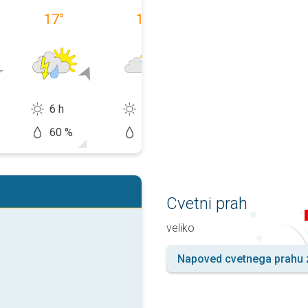
17
°
19
°
17
°
6 h
9 h
14 h
60 %
50 %
10 %
Cvetni prah
veliko
Napoved cvetnega prahu z