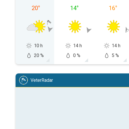
20
°
14
°
16
°
10 h
14 h
14 h
20 %
0 %
5 %
VeterRadar