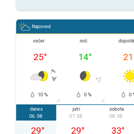
Napoved
večer
noč
dopold
25
°
14
°
21
10 %
0 %
0 
danes
jutri
sobota
06. 08.
07. 08.
08. 08.
četrtek, 06. 08.
petek, 07. 08.
sobota, 
29
°
29
°
33
°