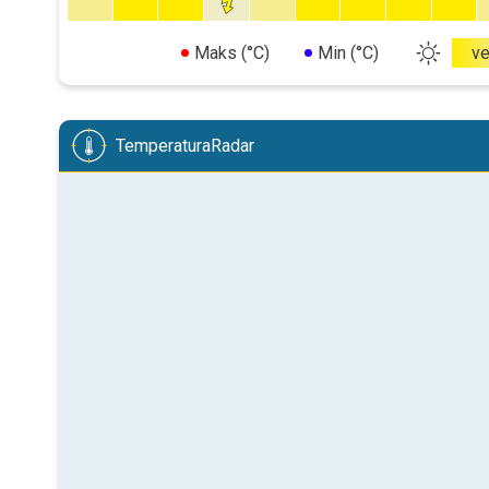
Maks (°C)
Min (°C)
v
TemperaturaRadar