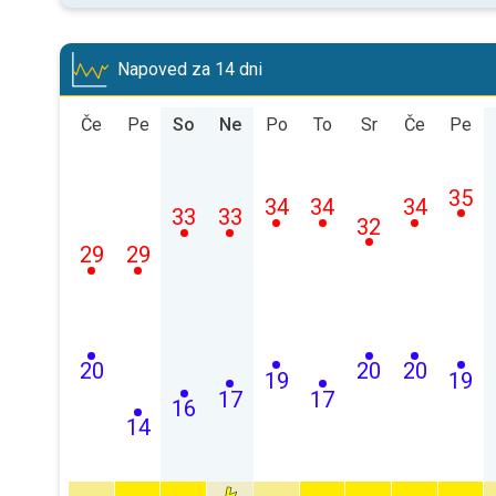
Napoved za 14 dni
Če
Pe
So
Ne
Po
To
Sr
Če
Pe
35
34
34
34
33
33
32
29
29
20
20
20
19
19
17
17
16
14