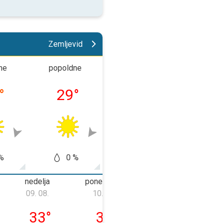
Zemljevid
ne
popoldne
večer
noč
°
29
°
24
°
16
%
0 %
0 %
0
nedelja
ponedeljek
torek
09. 08.
10. 08.
11. 08.
08. 08.
nedelja, 09. 08.
ponedeljek, 10. 08.
torek, 11. 08.
33
°
34
°
34
°