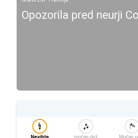
Opozorila pred neurji C
Nevihte
močan dež
Močan v