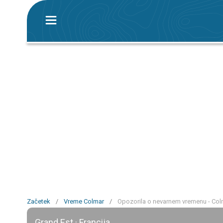
Začetek
/
Vreme Colmar
/
Opozorila o nevarnem vremenu - Col
Grand Est · Francija