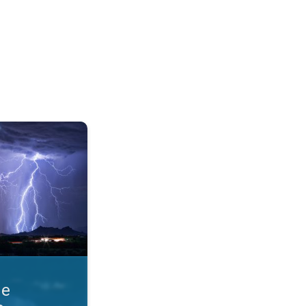
razmere. Obvestila o nevihti. . .
ne