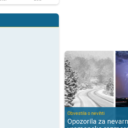
Opozorila za nevarne vremenske 
Obvestila o nevihti
Opozorila za nevar