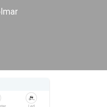
olmar
eter
Led