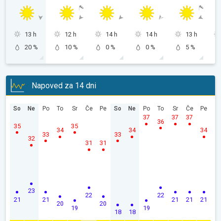
13 h
12 h
14 h
14 h
13 h
20 %
10 %
0 %
0 %
5 %
Napoved za 14 dni
So
Ne
Po
To
Sr
Če
Pe
So
Ne
Po
To
Sr
Če
Pe
37
37
37
36
35
35
34
34
34
33
33
32
31
31
23
22
22
21
21
21
21
21
20
20
19
19
18
18