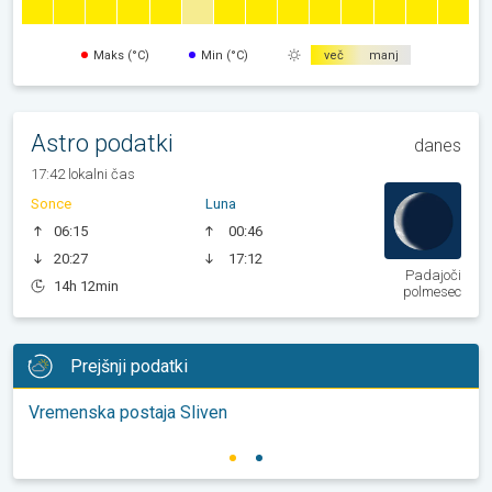
Maks (°C)
Min (°C)
več
manj
Astro podatki
danes
17:42 lokalni čas
Sonce
Luna
06:15
00:46
20:27
17:12
Padajoči
14h 12min
polmesec
Prejšnji podatki
Vremenska postaja Sliven