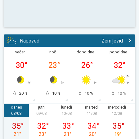
Napoved
Zemljevid
večer
noč
dopoldne
popoldne
30
°
23
°
26
°
32
°
20 %
10 %
10 %
10 %
danes
jutri
lunedì
martedì
mercoledì
g
08/08
09/08
10/08
11/08
12/08
1
sabato 08/08
domenica 09/08
lunedì 10/08
martedì 11/08
mercoledì 1
35
°
32
°
33
°
34
°
35
°
21
°
23
°
21
°
20
°
19
°