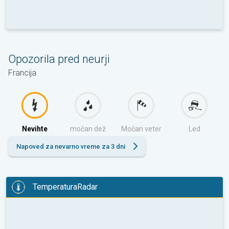
Opozorila pred neurji
Francija
Nevihte
močan dež
Močan veter
Led
Napoved za nevarno vreme za 3 dni
TemperaturaRadar