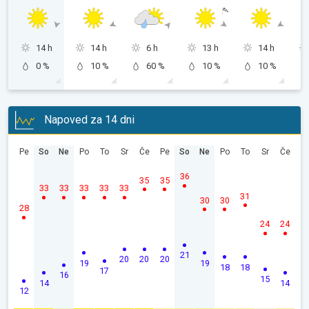
14 h
14 h
6 h
13 h
14 h
0 %
10 %
60 %
10 %
10 %
Napoved za 14 dni
Pe
So
Ne
Po
To
Sr
Če
Pe
So
Ne
Po
To
Sr
Če
36
35
35
33
33
33
33
33
31
30
30
28
24
24
21
20
20
20
19
19
18
18
17
16
15
14
14
12