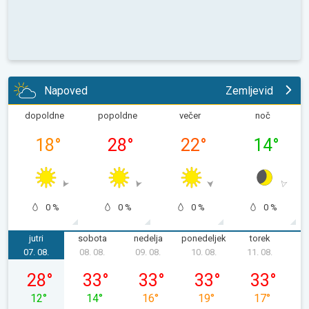
Napoved
Zemljevid
dopoldne
popoldne
večer
noč
18
°
28
°
22
°
14
°
0 %
0 %
0 %
0 %
jutri
sobota
nedelja
ponedeljek
torek
s
07. 08.
08. 08.
09. 08.
10. 08.
11. 08.
1
petek, 07. 08.
sobota, 08. 08.
nedelja, 09. 08.
ponedeljek, 10. 08.
torek, 11. 08
28
°
33
°
33
°
33
°
33
°
12
°
14
°
16
°
19
°
17
°