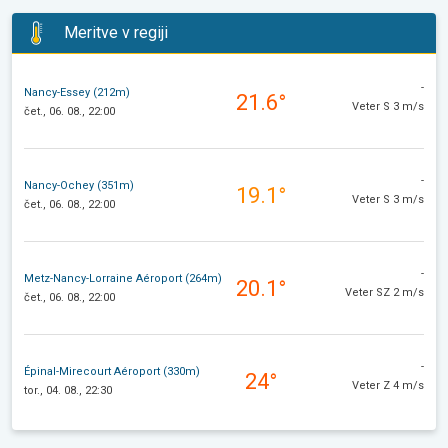
Meritve v regiji
-
Nancy-Essey (212m)
21.6°
Veter S 3 m/s
čet., 06. 08., 22:00
-
Nancy-Ochey (351m)
19.1°
Veter S 3 m/s
čet., 06. 08., 22:00
-
Metz-Nancy-Lorraine Aéroport (264m)
20.1°
Veter SZ 2 m/s
čet., 06. 08., 22:00
-
Épinal-Mirecourt Aéroport (330m)
24°
Veter Z 4 m/s
tor., 04. 08., 22:30