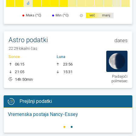
Maks (°C)
Min (°C)
več
manj
Astro podatki
danes
22:29 lokalni čas
Sonce
Luna
06:15
23:56
21:05
15:31
Padajoči
14h 50min
polmesec
Prejšnji podatki
Vremenska postaja Nancy-Essey