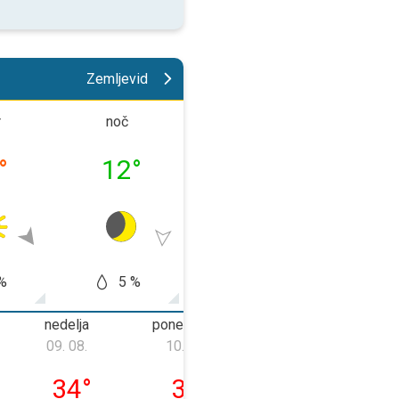
Zemljevid
r
noč
dopoldne
popold
°
12
°
18
°
27
%
5 %
0 %
0
nedelja
ponedeljek
torek
09. 08.
10. 08.
11. 08.
08. 08.
nedelja, 09. 08.
ponedeljek, 10. 08.
torek, 11. 08.
34
°
32
°
32
°