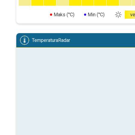
Maks (°C)
Min (°C)
v
TemperaturaRadar