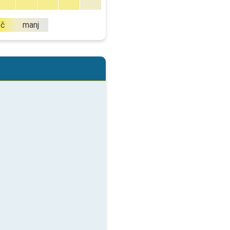
eč
manj