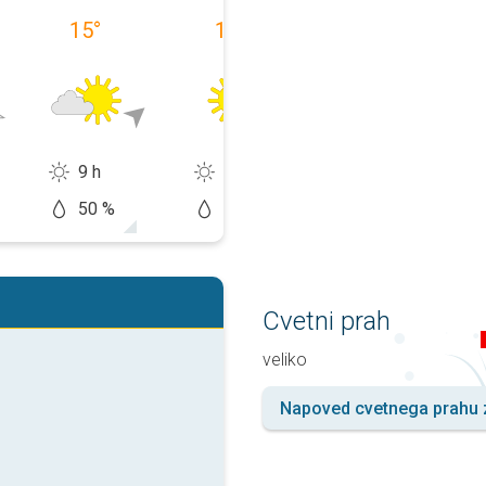
15
°
18
°
18
°
9 h
13 h
13 h
50 %
20 %
20 %
Cvetni prah
veliko
Napoved cvetnega prahu z