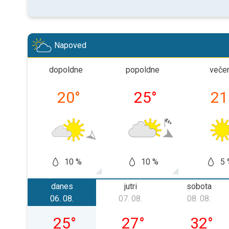
Napoved
dopoldne
popoldne
veče
20
°
25
°
21
10 %
10 %
5 
danes
jutri
sobota
06. 08.
07. 08.
08. 08.
četrtek, 06. 08.
petek, 07. 08.
sobota, 
25
°
27
°
32
°