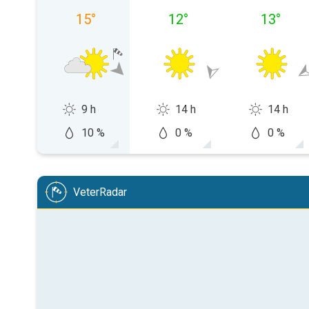
15
°
12
°
13
°
9 h
14 h
14 h
10 %
0 %
0 %
VeterRadar