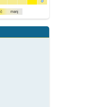
eč
manj