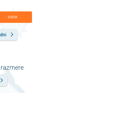
VISOK
dni
 razmere