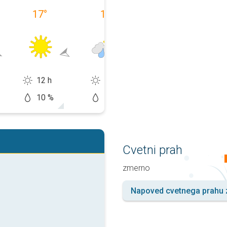
17
°
17
°
19
°
12 h
10 h
10 h
10 %
60 %
50 %
Cvetni prah
zmernо
Napoved cvetnega prahu z