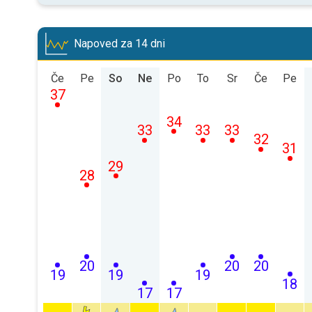
Napoved za 14 dni
Če
Pe
So
Ne
Po
To
Sr
Če
Pe
37
34
33
33
33
32
31
29
28
20
20
20
19
19
19
18
17
17