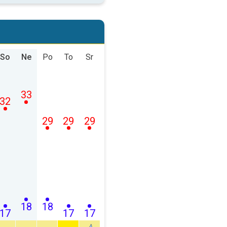
So
Ne
Po
To
Sr
33
32
29
29
29
18
18
17
17
17