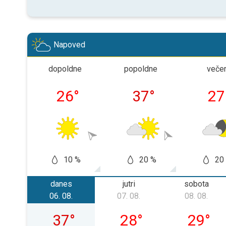
Napoved
dopoldne
popoldne
veče
26
°
37
°
27
10 %
20 %
20
danes
jutri
sobota
06. 08.
07. 08.
08. 08.
četrtek, 06. 08.
petek, 07. 08.
sobota, 
37
°
28
°
29
°