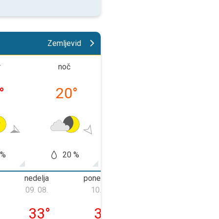
Zemljevid
r
noč
dopoldne
popold
°
20
°
24
°
28
 %
20 %
50 %
60
nedelja
ponedeljek
torek
09. 08.
10. 08.
11. 08.
08. 08.
nedelja, 09. 08.
ponedeljek, 10. 08.
torek, 11. 08.
33
°
34
°
33
°