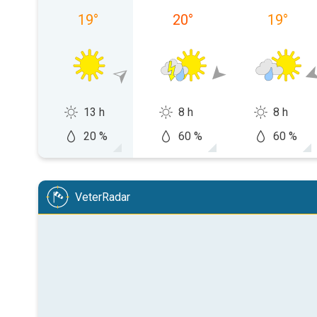
19
°
20
°
19
°
13 h
8 h
8 h
20 %
60 %
60 %
VeterRadar