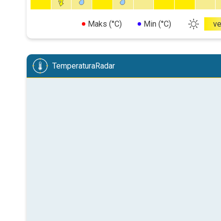
Maks (°C)
Min (°C)
v
TemperaturaRadar