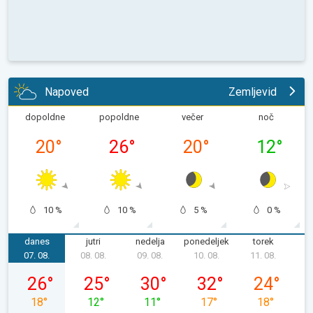
Napoved
Zemljevid
dopoldne
popoldne
večer
noč
20
°
26
°
20
°
12
°
10 %
10 %
5 %
0 %
danes
jutri
nedelja
ponedeljek
torek
s
07. 08.
08. 08.
09. 08.
10. 08.
11. 08.
1
petek, 07. 08.
sobota, 08. 08.
nedelja, 09. 08.
ponedeljek, 10. 08.
torek, 11. 08
26
°
25
°
30
°
32
°
24
°
18
°
12
°
11
°
17
°
18
°