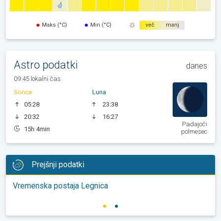
Maks (°C)
Min (°C)
več
manj
Astro podatki
danes
09:45 lokalni čas
Sonce
Luna
05:28
23:38
20:32
16:27
Padajoči
15h 4min
polmesec
Prejšnji podatki
Vremenska postaja Legnica