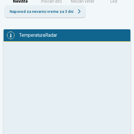
Nevihte
močan dež
Močan veter
Led
Napoved za nevarno vreme za 3 dni
TemperaturaRadar