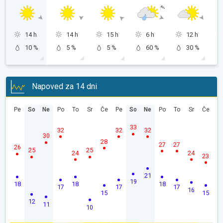
14 h
14 h
15 h
6 h
12 h
10 %
5 %
5 %
60 %
30 %
Napoved za 14 dni
Pe
So
Ne
Po
To
Sr
Če
Pe
So
Ne
Po
To
Sr
Če
33
32
32
32
30
28
27
27
26
25
25
24
24
23
21
19
18
18
18
17
17
17
16
15
15
12
11
10