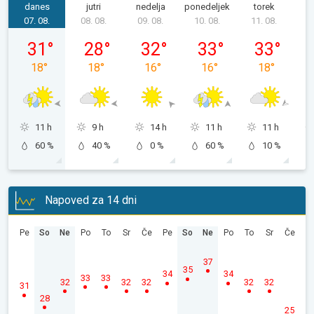
danes
jutri
nedelja
ponedeljek
torek
s
07. 08.
08. 08.
09. 08.
10. 08.
11. 08.
1
petek, 07. 08.
sobota, 08. 08.
nedelja, 09. 08.
ponedeljek, 10. 08.
torek, 11. 08
31
°
28
°
32
°
33
°
33
°
18
°
18
°
16
°
16
°
18
°
11 h
9 h
14 h
11 h
11 h
60 %
40 %
0 %
60 %
10 %
Napoved za 14 dni
Pe
So
Ne
Po
To
Sr
Če
Pe
So
Ne
Po
To
Sr
Če
37
35
34
34
33
33
32
32
32
32
32
31
28
25