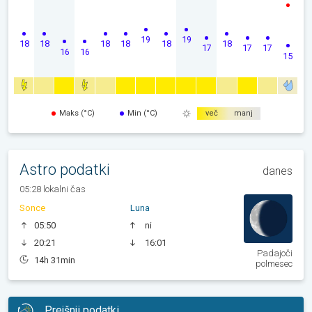
19
19
18
18
18
18
18
18
17
17
17
16
16
15
Maks (°C)
Min (°C)
več
manj
Astro podatki
danes
05:28 lokalni čas
Sonce
Luna
05:50
ni
20:21
16:01
Padajoči
14h 31min
polmesec
Prejšnji podatki