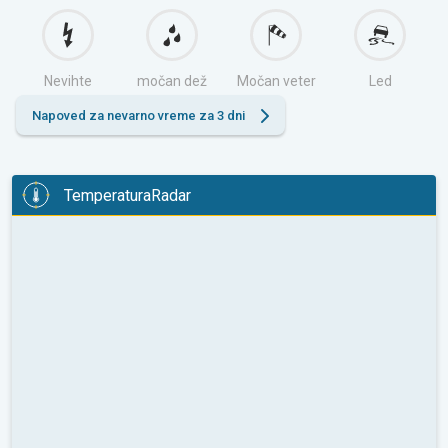
Nevihte
močan dež
Močan veter
Led
Napoved za nevarno vreme za 3 dni
TemperaturaRadar