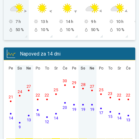
7 h
13 h
14 h
9 h
10 h
50 %
10 %
10 %
50 %
10 %
Napoved za 14 dni
Pe
So
Ne
Po
To
Sr
Če
Pe
So
Ne
Po
To
Sr
Če
30
29
28
27
27
25
25
24
23
22
22
22
22
21
20
19
19
19
17
16
15
14
14
14
13
13
12
9