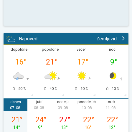
Napoved
Zemljevid
dopoldne
popoldne
večer
noč
16
°
21
°
17
°
9
°
50 %
40 %
10 %
10 %
danes
jutri
nedelja
ponedeljek
torek
s
07. 08.
08. 08.
09. 08.
10. 08.
11. 08.
1
petek, 07. 08.
sobota, 08. 08.
nedelja, 09. 08.
ponedeljek, 10. 08.
torek, 11. 08
21
°
24
°
27
°
22
°
22
°
14
°
9
°
13
°
16
°
12
°