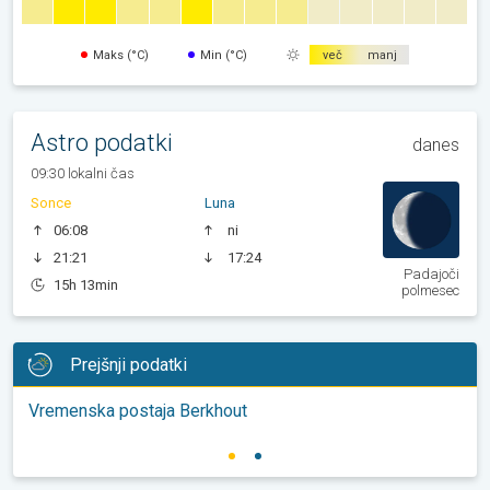
Maks (°C)
Min (°C)
več
manj
Astro podatki
danes
09:30 lokalni čas
Sonce
Luna
06:08
ni
21:21
17:24
Padajoči
15h 13min
polmesec
Prejšnji podatki
Vremenska postaja Berkhout