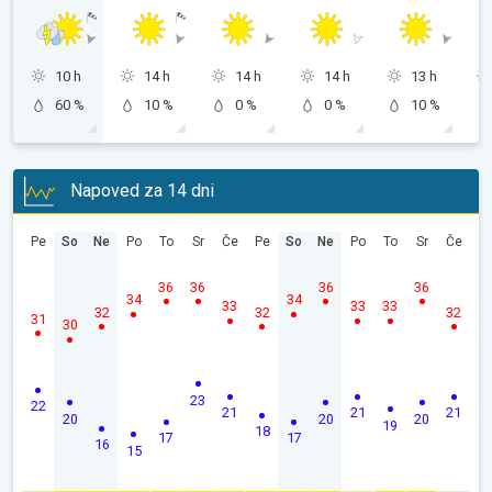
10 h
14 h
14 h
14 h
13 h
60 %
10 %
0 %
0 %
10 %
Napoved za 14 dni
Pe
So
Ne
Po
To
Sr
Če
Pe
So
Ne
Po
To
Sr
Če
36
36
36
36
34
34
33
33
33
32
32
32
31
30
23
22
21
21
21
20
20
20
19
18
17
17
16
15