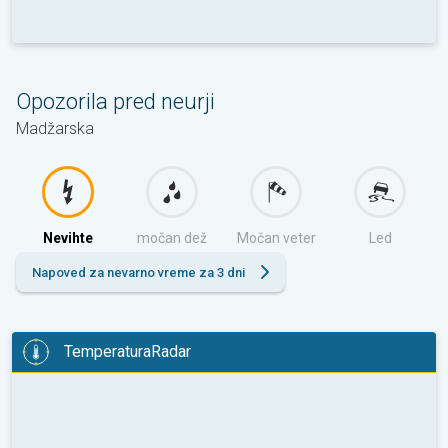
Opozorila pred neurji
Madžarska
Nevihte
močan dež
Močan veter
Led
Napoved za nevarno vreme za 3 dni
TemperaturaRadar