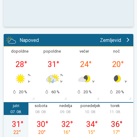
Napoved
Zemljevid
dopoldne
popoldne
večer
noč
28
°
31
°
24
°
20
°
20 %
60 %
20 %
20 %
jutri
sobota
nedelja
ponedeljek
torek
s
07. 08.
08. 08.
09. 08.
10. 08.
11. 08.
1
petek, 07. 08.
sobota, 08. 08.
nedelja, 09. 08.
ponedeljek, 10. 08.
torek, 11. 08
31
°
30
°
32
°
34
°
36
°
22
°
20
°
16
°
15
°
17
°