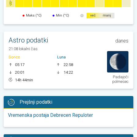
Maks (°C)
Min (°C)
več
manj
Astro podatki
danes
21:08 lokalni čas
Sonce
Luna
05:17
22:58
20:01
14:22
Padajoči
14h 44min
polmesec
Prejšnji podatki
Vremenska postaja Debrecen Repuloter