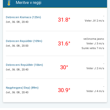
Meritve v regiji
-
Debrecen Kismacs (125m)
31.8°
Veter JV 2 m/s
čet., 06. 08., 20:40
večinoma jasno
Debrecen Repülőtér (109m)
31.6°
Veter J 3 m/s
čet., 06. 08., 20:00
Sunki vetra 7 m/s
-
Debreceni Repülőtér (106m)
30°
Veter J 2 m/s
čet., 06. 08., 20:40
-
Nagyhegyes( Elep) (89m)
30.9°
Veter J 4 m/s
čet., 06. 08., 20:40