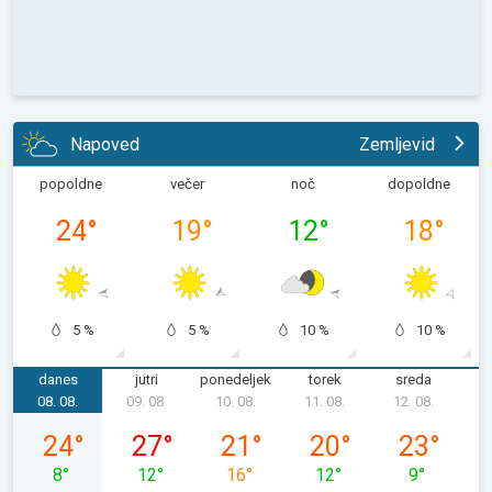
Napoved
Zemljevid
popoldne
večer
noč
dopoldne
24
°
19
°
12
°
18
°
5 %
5 %
10 %
10 %
danes
jutri
ponedeljek
torek
sreda
č
08. 08.
09. 08.
10. 08.
11. 08.
12. 08.
1
sobota, 08. 08.
nedelja, 09. 08.
ponedeljek, 10. 08.
torek, 11. 08.
sreda, 12. 08
24
°
27
°
21
°
20
°
23
°
8
°
12
°
16
°
12
°
9
°