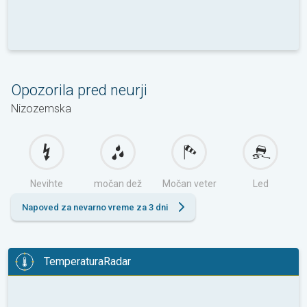
Opozorila pred neurji
Nizozemska
Nevihte
močan dež
Močan veter
Led
Napoved za nevarno vreme za 3 dni
TemperaturaRadar