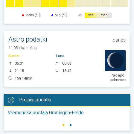
Maks (°C)
Min (°C)
več
manj
Astro podatki
danes
11:08 lokalni čas
Sonce
Luna
06:01
00:03
21:15
18:42
Padajoči
15h 14min
polmesec
Prejšnji podatki
Vremenska postaja Groningen-Eelde