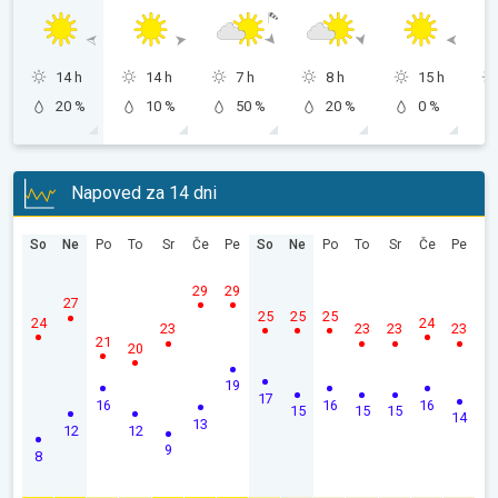
14 h
14 h
7 h
8 h
15 h
20 %
10 %
50 %
20 %
0 %
Napoved za 14 dni
So
Ne
Po
To
Sr
Če
Pe
So
Ne
Po
To
Sr
Če
Pe
29
29
27
25
25
25
24
24
23
23
23
23
21
20
19
17
16
16
16
15
15
15
14
13
12
12
9
8