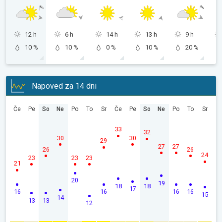
12 h
6 h
14 h
13 h
9 h
10 %
10 %
0 %
10 %
20 %
Napoved za 14 dni
Če
Pe
So
Ne
Po
To
Sr
Če
Pe
So
Ne
Po
To
Sr
33
32
30
30
29
27
27
26
26
24
23
23
23
21
20
19
18
18
17
16
16
16
16
15
14
13
13
12