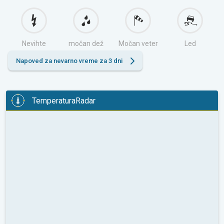
Nevihte
močan dež
Močan veter
Led
Napoved za nevarno vreme za 3 dni
TemperaturaRadar