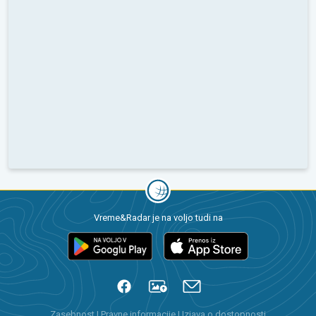
Vreme&Radar je na voljo tudi na
Zasebnost
|
Pravne informacije
|
Izjava o dostopnosti