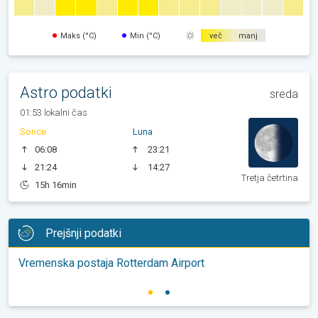
Maks (°C)
Min (°C)
več
manj
Astro podatki
sreda
01:53 lokalni čas
Sonce
Luna
06:08
23:21
21:24
14:27
Tretja četrtina
15h 16min
Prejšnji podatki
Vremenska postaja Rotterdam Airport