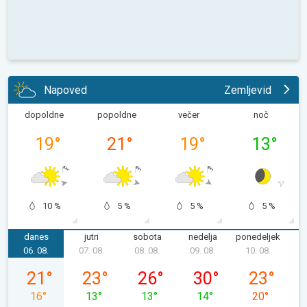
Napoved
Zemljevid
dopoldne
popoldne
večer
noč
19
°
21
°
19
°
13
°
10 %
5 %
5 %
5 %
danes
jutri
sobota
nedelja
ponedeljek
06. 08.
07. 08.
08. 08.
09. 08.
10. 08.
1
četrtek, 06. 08.
petek, 07. 08.
sobota, 08. 08.
nedelja, 09. 08.
ponedeljek, 
21
°
23
°
26
°
30
°
23
°
16
°
13
°
13
°
14
°
20
°