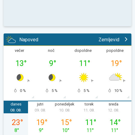
Napoved
Zemljevid
večer
noč
dopoldne
popoldne
13
°
9
°
11
°
19
°
0 %
5 %
5 %
10 %
danes
jutri
ponedeljek
torek
sreda
č
08. 08.
09. 08.
10. 08.
11. 08.
12. 08.
1
sobota, 08. 08.
nedelja, 09. 08.
ponedeljek, 10. 08.
torek, 11. 08.
sreda, 12. 08
23
°
19
°
15
°
11
°
14
°
8
°
9
°
10
°
11
°
11
°