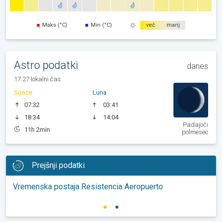
Maks (°C)
Min (°C)
več
manj
Astro podatki
danes
17:27 lokalni čas
Sonce
Luna
07:32
03:41
18:34
14:04
Padajoči
11h 2min
polmesec
Prejšnji podatki
Vremenska postaja Resistencia Aeropuerto