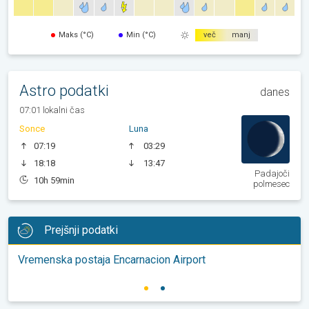
Maks (°C)
Min (°C)
več
manj
Astro podatki
danes
07:01 lokalni čas
Sonce
Luna
07:19
03:29
18:18
13:47
Padajoči
10h 59min
polmesec
Prejšnji podatki
Vremenska postaja Encarnacion Airport