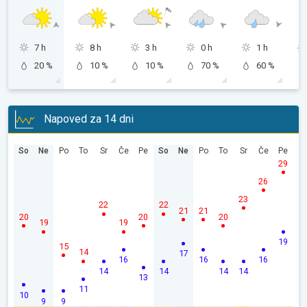
7 h
8 h
3 h
0 h
1 h
20 %
10 %
10 %
70 %
60 %
Napoved za 14 dni
So
Ne
Po
To
Sr
Če
Pe
So
Ne
Po
To
Sr
Če
Pe
29
26
23
22
22
21
21
20
20
20
19
19
19
15
14
17
16
16
16
14
14
14
14
13
11
10
9
9