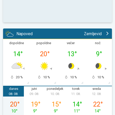
Napoved
Zemljevid
dopoldne
popoldne
večer
noč
14
°
20
°
13
°
9
°
20 %
10 %
10 %
10 %
danes
jutri
ponedeljek
torek
sreda
č
08. 08.
09. 08.
10. 08.
11. 08.
12. 08.
1
sobota, 08. 08.
nedelja, 09. 08.
ponedeljek, 10. 08.
torek, 11. 08.
sreda, 12. 08
20
°
19
°
15
°
14
°
22
°
10
°
9
°
9
°
11
°
14
°