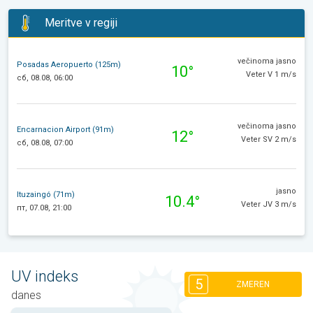
Meritve v regiji
večinoma jasno
Posadas Aeropuerto (125m)
10°
Veter V 1 m/s
сб, 08.08, 06:00
večinoma jasno
Encarnacion Airport (91m)
12°
Veter SV 2 m/s
сб, 08.08, 07:00
jasno
Ituzaingó (71m)
10.4°
Veter JV 3 m/s
пт, 07.08, 21:00
UV indeks
5
ZMEREN
danes