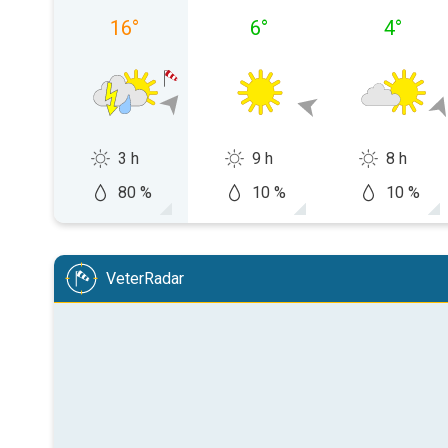
16
°
6
°
4
°
3 h
9 h
8 h
80 %
10 %
10 %
VeterRadar