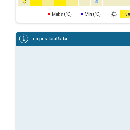
Maks (°C)
Min (°C)
v
TemperaturaRadar