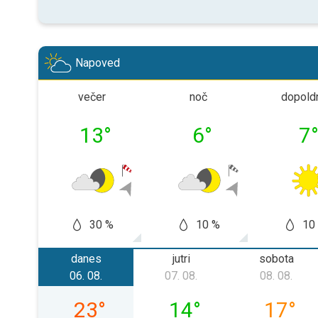
Napoved
večer
noč
dopold
13
°
6
°
7
30 %
10 %
10
danes
jutri
sobota
06. 08.
07. 08.
08. 08.
četrtek, 06. 08.
petek, 07. 08.
sobota, 
23
°
14
°
17
°