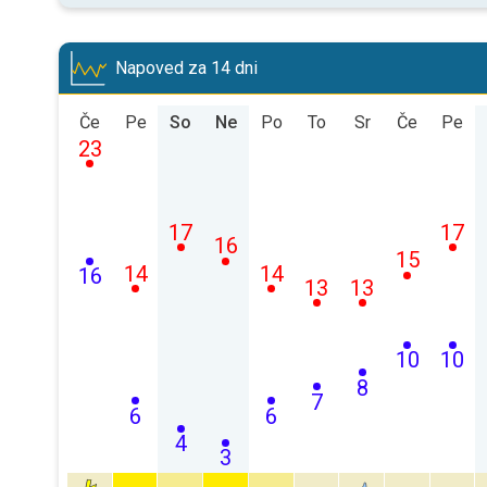
Napoved za 14 dni
Če
Pe
So
Ne
Po
To
Sr
Če
Pe
23
17
17
16
15
14
14
16
13
13
10
10
8
7
6
6
4
3