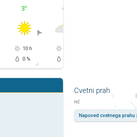
3
°
6
°
7
°
10 h
8 h
4 h
0 %
5 %
50 %
Cvetni prah
nič
Napoved cvetnega prahu z