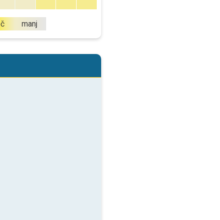
eč
manj