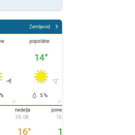
Zemljevid
ne
popoldne
večer
noč
°
14
°
9
°
4
 %
5 %
0 %
0
nedelja
ponedeljek
torek
09. 08.
10. 08.
11. 08.
08. 08.
nedelja, 09. 08.
ponedeljek, 10. 08.
torek, 11. 08.
16
°
14
°
13
°