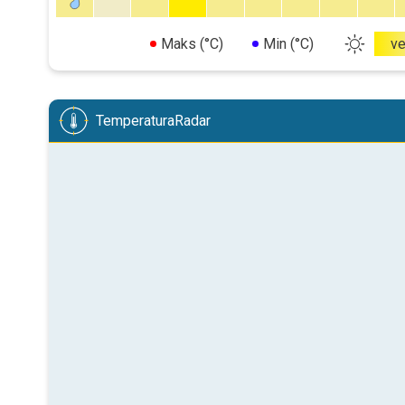
Maks (°C)
Min (°C)
v
TemperaturaRadar