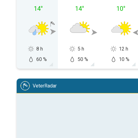
14
°
14
°
10
°
8 h
5 h
12 h
60 %
50 %
10 %
VeterRadar