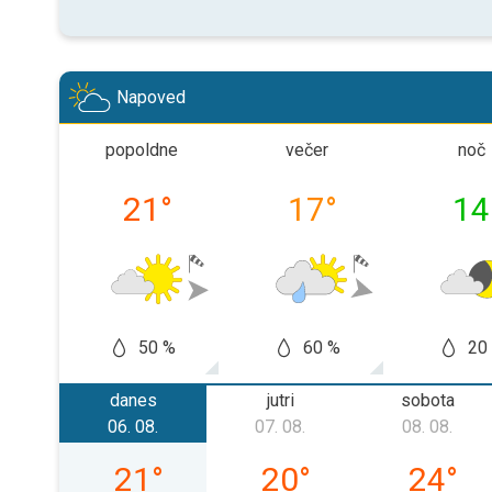
Napoved
popoldne
večer
noč
21
°
17
°
14
50 %
60 %
20
danes
jutri
sobota
06. 08.
07. 08.
08. 08.
četrtek, 06. 08.
petek, 07. 08.
sobota, 
21
°
20
°
24
°