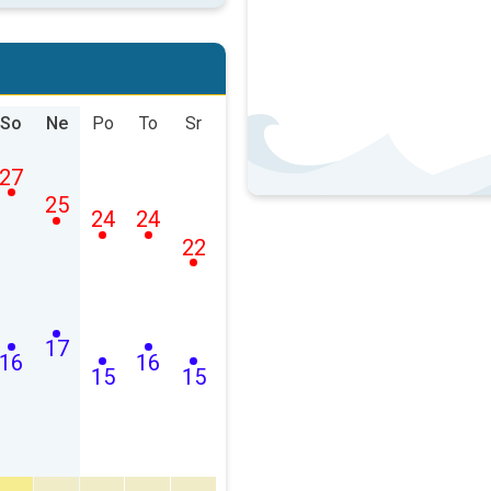
So
Ne
Po
To
Sr
27
25
24
24
22
17
16
16
15
15