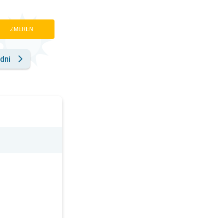
ZMEREN
dni