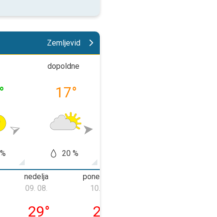
Zemljevid
dopoldne
popoldne
veče
°
17
°
20
°
18
 %
20 %
50 %
20
nedelja
ponedeljek
torek
09. 08.
10. 08.
11. 08.
08. 08.
nedelja, 09. 08.
ponedeljek, 10. 08.
torek, 11. 08.
29
°
25
°
23
°