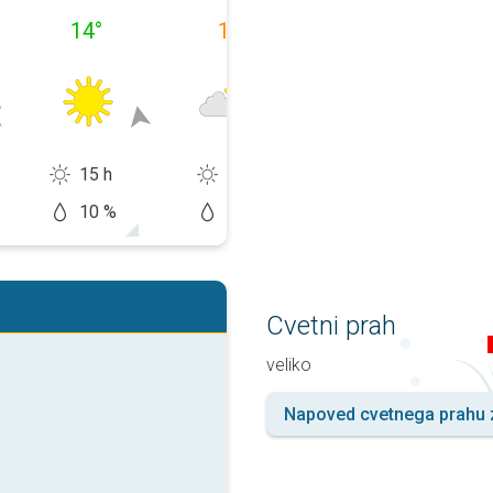
14
°
16
°
13
°
15 h
9 h
10 h
10 %
50 %
20 %
Cvetni prah
veliko
Napoved cvetnega prahu z