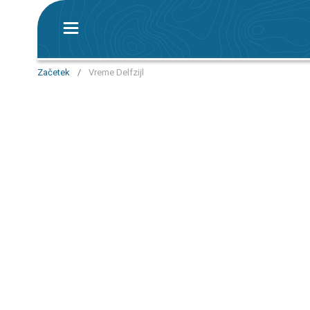
Začetek
/
Vreme Delfzijl