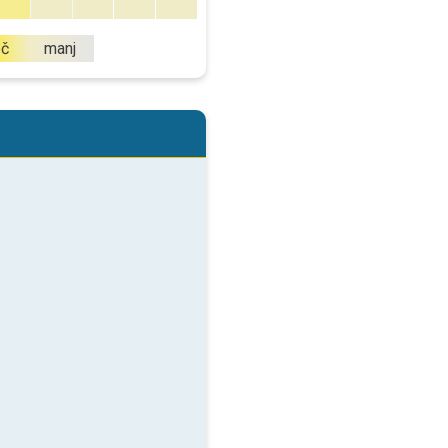
eč
manj