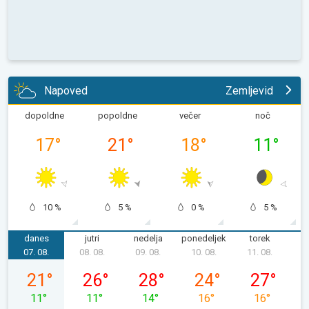
Napoved
Zemljevid
dopoldne
popoldne
večer
noč
17
°
21
°
18
°
11
°
10 %
5 %
0 %
5 %
danes
jutri
nedelja
ponedeljek
torek
s
07. 08.
08. 08.
09. 08.
10. 08.
11. 08.
1
petek, 07. 08.
sobota, 08. 08.
nedelja, 09. 08.
ponedeljek, 10. 08.
torek, 11. 08
21
°
26
°
28
°
24
°
27
°
11
°
11
°
14
°
16
°
16
°