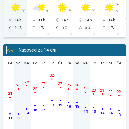
14 h
11 h
14 h
14 h
14 h
10 %
5 %
5 %
5 %
0 %
Napoved za 14 dni
Pe
So
Ne
Po
To
Sr
Če
Pe
So
Ne
Po
To
Sr
Če
32
28
27
27
26
26
26
24
24
23
23
22
22
21
19
19
18
18
16
16
15
15
14
14
14
13
11
11