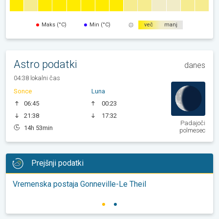
Maks (°C)
Min (°C)
več
manj
Astro podatki
danes
04:38 lokalni čas
Sonce
Luna
06:45
00:23
21:38
17:32
Padajoči
14h 53min
polmesec
Prejšnji podatki
Vremenska postaja Gonneville-Le Theil