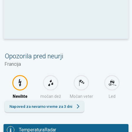
Opozorila pred neurji
Francija
Nevihte
močan dež
Močan veter
Led
Napoved za nevarno vreme za 3 dni
TemperaturaRadar