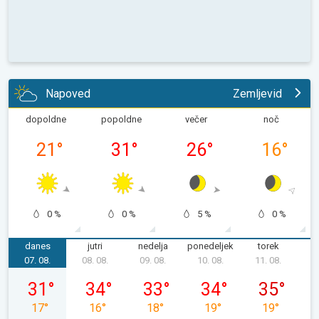
Napoved
Zemljevid
dopoldne
popoldne
večer
noč
21
°
31
°
26
°
16
°
0 %
0 %
5 %
0 %
danes
jutri
nedelja
ponedeljek
torek
s
07. 08.
08. 08.
09. 08.
10. 08.
11. 08.
1
petek, 07. 08.
sobota, 08. 08.
nedelja, 09. 08.
ponedeljek, 10. 08.
torek, 11. 08
31
°
34
°
33
°
34
°
35
°
17
°
16
°
18
°
19
°
19
°