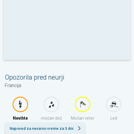
Opozorila pred neurji
Francija
Nevihte
močan dež
Močan veter
Led
Napoved za nevarno vreme za 3 dni