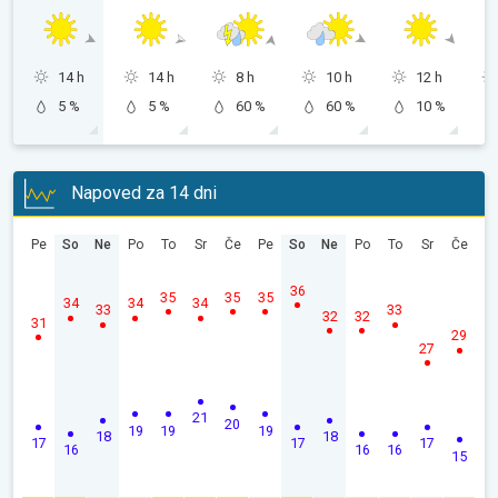
14 h
14 h
8 h
10 h
12 h
5 %
5 %
60 %
60 %
10 %
Napoved za 14 dni
Pe
So
Ne
Po
To
Sr
Če
Pe
So
Ne
Po
To
Sr
Če
36
35
35
35
34
34
34
33
33
32
32
31
29
27
21
20
19
19
19
18
18
17
17
17
16
16
16
15