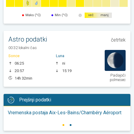
Maks (°C)
Min (°C)
več
manj
Astro podatki
četrtek
00:32 lokalni čas
Sonce
Luna
06:25
ni
20:57
15:19
Padajoči
14h 32min
polmesec
Prejšnji podatki
Vremenska postaja Aix-Les-Bains/Chambéry Aéroport