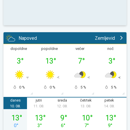
Napoved
Zemljevid
dopoldne
popoldne
večer
noč
3
°
13
°
7
°
3
°
0 %
0 %
5 %
5 %
danes
jutri
sreda
četrtek
petek
s
10. 08.
11. 08.
12. 08.
13. 08.
14. 08.
1
ponedeljek, 10. 08.
torek, 11. 08.
sreda, 12. 08.
četrtek, 13. 08.
petek, 14. 08
13
°
13
°
9
°
10
°
13
°
0
°
3
°
6
°
7
°
9
°