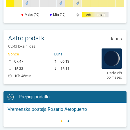
Maks (°C)
Min (°C)
več
manj
Astro podatki
danes
05:43 lokalni čas
Sonce
Luna
07:47
06:13
18:33
16:11
Padajoči
10h 46min
polmesec
Prejšnji podatki
Vremenska postaja Rosario Aeropuerto