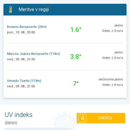
Meritve v regiji
jasno
Rosario Aeropuerto (25m)
1.6°
Veter J 3 m/s
pon., 10. 08., 05:00
jasno
Marcos Juárez Aeropuerto (114m)
3.8°
Veter J 3 m/s
ned., 09. 08., 21:00
večinoma jasno
Venado Tuerto (113m)
7°
Veter J 4 m/s
ned., 09. 08., 21:00
UV indeks
4
ZMEREN
danes