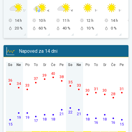
14 h
10 h
11 h
12 h
14 h
20 %
60 %
40 %
10 %
0 %
Napoved za 14 dni
So
Ne
Po
To
Sr
Če
Pe
So
Ne
Po
To
Sr
Če
Pe
40
39
38
37
36
35
34
33
33
31
31
30
30
28
22
21
21
19
19
18
18
18
18
17
16
16
15
15