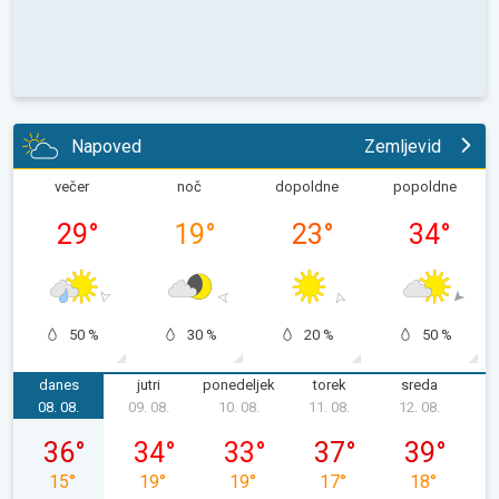
Napoved
Zemljevid
večer
noč
dopoldne
popoldne
29
°
19
°
23
°
34
°
50 %
30 %
20 %
50 %
danes
jutri
ponedeljek
torek
sreda
č
08. 08.
09. 08.
10. 08.
11. 08.
12. 08.
1
sobota, 08. 08.
nedelja, 09. 08.
ponedeljek, 10. 08.
torek, 11. 08.
sreda, 12. 08
36
°
34
°
33
°
37
°
39
°
15
°
19
°
19
°
17
°
18
°