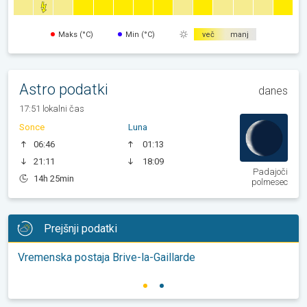
Maks (°C)
Min (°C)
več
manj
Astro podatki
danes
17:51 lokalni čas
Sonce
Luna
06:46
01:13
21:11
18:09
Padajoči
14h 25min
polmesec
Prejšnji podatki
Vremenska postaja Brive-la-Gaillarde