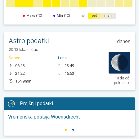
Maks (°C)
Min (°C)
več
manj
Astro podatki
danes
20:13 lokalni čas
Sonce
Luna
06:13
23:49
21:22
15:53
Padajoči
15h 9min
polmesec
Prejšnji podatki
Vremenska postaja Woensdrecht