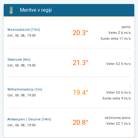
Meritve v regiji
jasno
Woensdrecht (17m)
20.3°
Veter Z 6 m/s
čet., 06. 08., 19:00
Sunki vetra 11 m/s
-
Stabroek (6m)
21.3°
Veter SZ 5 m/s
čet., 06. 08., 19:00
-
Wilhelminadorp (1m)
19.4°
Veter SZ 6 m/s
čet., 06. 08., 19:00
Sunki vetra 9 m/s
večinoma jasno
Antwerpen / Deurne (14m)
20.8°
Veter SZ 7 m/s
čet., 06. 08., 19:00