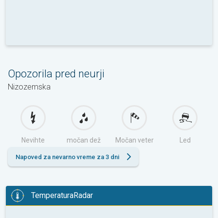
Opozorila pred neurji
Nizozemska
Nevihte
močan dež
Močan veter
Led
Napoved za nevarno vreme za 3 dni
TemperaturaRadar