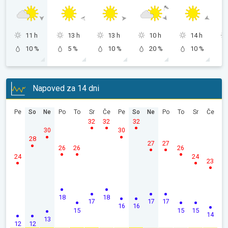
11 h
13 h
13 h
10 h
14 h
10 %
5 %
10 %
20 %
10 %
Napoved za 14 dni
Pe
So
Ne
Po
To
Sr
Če
Pe
So
Ne
Po
To
Sr
Če
32
32
32
30
30
28
27
27
26
26
26
24
24
23
18
18
17
17
17
16
16
15
15
15
14
13
12
12