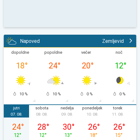
Napoved
Zemljevid
dopoldne
popoldne
večer
noč
18
°
24
°
20
°
12
°
10 %
10 %
0 %
0 %
jutri
sobota
nedelja
ponedeljek
torek
s
07. 08.
08. 08.
09. 08.
10. 08.
11. 08.
1
petek, 07. 08.
sobota, 08. 08.
nedelja, 09. 08.
ponedeljek, 10. 08.
torek, 11. 08
24
°
28
°
30
°
26
°
26
°
12
°
12
°
13
°
18
°
15
°