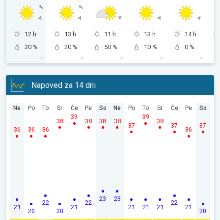
12 h
13 h
11 h
13 h
14 h
20 %
20 %
50 %
10 %
0 %
Napoved za 14 dni
Ne
Po
To
Sr
Če
Pe
So
Ne
Po
To
Sr
Če
Pe
So
39
39
38
38
38
38
38
37
37
37
36
36
36
36
23
23
22
22
22
21
21
21
21
21
21
20
20
20