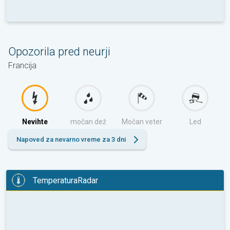
Opozorila pred neurji
Francija
Nevihte
močan dež
Močan veter
Led
Napoved za nevarno vreme za 3 dni
TemperaturaRadar