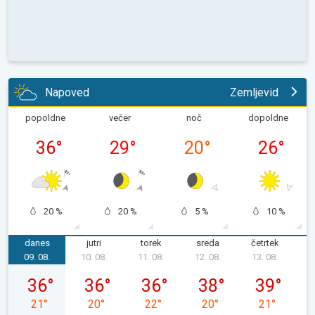
Napoved
Zemljevid
popoldne
večer
noč
dopoldne
36
°
29
°
20
°
26
°
20 %
20 %
5 %
10 %
danes
jutri
torek
sreda
četrtek
p
09. 08.
10. 08.
11. 08.
12. 08.
13. 08.
1
nedelja, 09. 08.
ponedeljek, 10. 08.
torek, 11. 08.
sreda, 12. 08.
četrtek, 13. 
36
°
36
°
36
°
38
°
39
°
21
°
20
°
22
°
20
°
21
°