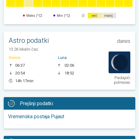
Maks (°C)
Min (°C)
več
manj
Astro podatki
danes
13:26 lokalni čas
Sonce
Luna
06:37
02:06
20:54
18:52
Padajoči
14h 17min
polmesec
Prejšnji podatki
Vremenska postaja Pujaut