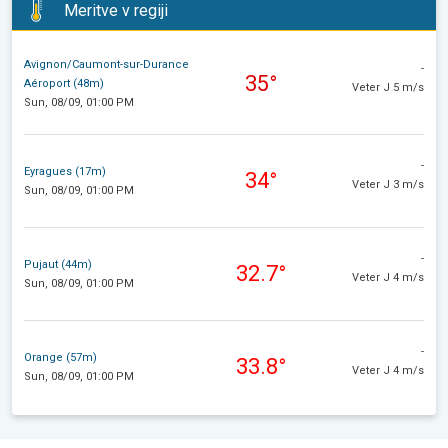
Meritve v regiji
Avignon/Caumont-sur-Durance
-
35°
Aéroport (48m)
Veter J 5 m/s
Sun, 08/09, 01:00 PM
-
Eyragues (17m)
34°
Veter J 3 m/s
Sun, 08/09, 01:00 PM
-
Pujaut (44m)
32.7°
Veter J 4 m/s
Sun, 08/09, 01:00 PM
-
Orange (57m)
33.8°
Veter J 4 m/s
Sun, 08/09, 01:00 PM