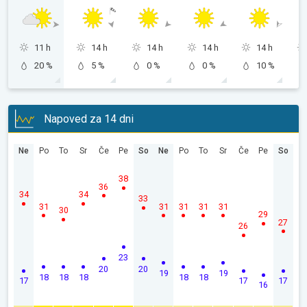
11 h
14 h
14 h
14 h
14 h
20 %
5 %
0 %
0 %
10 %
Napoved za 14 dni
Ne
Po
To
Sr
Če
Pe
So
Ne
Po
To
Sr
Če
Pe
So
38
36
34
34
33
31
31
31
31
31
30
29
27
26
23
20
20
19
19
18
18
18
18
18
17
17
17
16