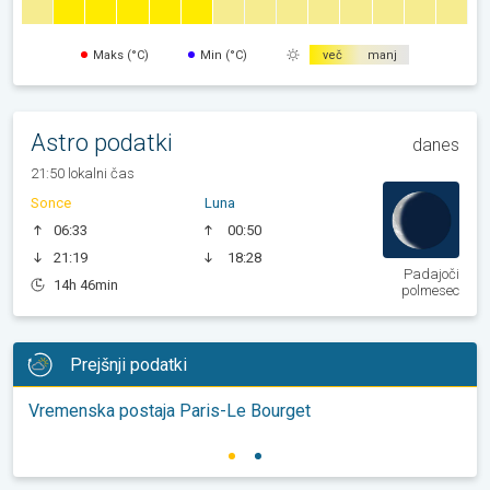
Maks (°C)
Min (°C)
več
manj
Astro podatki
danes
21:50 lokalni čas
Sonce
Luna
06:33
00:50
21:19
18:28
Padajoči
14h 46min
polmesec
Prejšnji podatki
Vremenska postaja Paris-Le Bourget