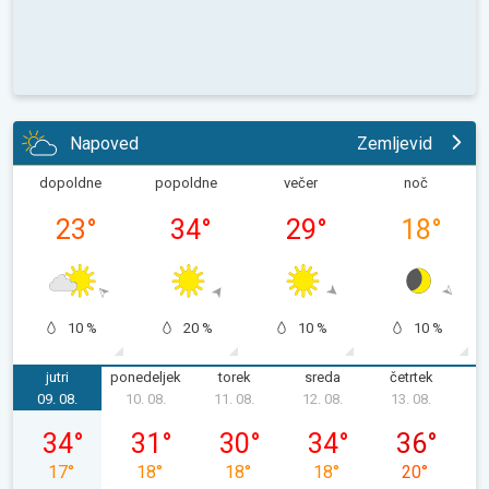
Napoved
Zemljevid
dopoldne
popoldne
večer
noč
23
°
34
°
29
°
18
°
10 %
20 %
10 %
10 %
jutri
ponedeljek
torek
sreda
četrtek
p
09. 08.
10. 08.
11. 08.
12. 08.
13. 08.
1
nedelja, 09. 08.
ponedeljek, 10. 08.
torek, 11. 08.
sreda, 12. 08.
četrtek, 13. 
34
°
31
°
30
°
34
°
36
°
17
°
18
°
18
°
18
°
20
°