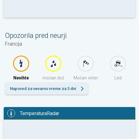
Opozorila pred neurji
Francija
Nevihte
močan dež
Močan veter
Led
Napoved za nevarno vreme za 3 dni
TemperaturaRadar