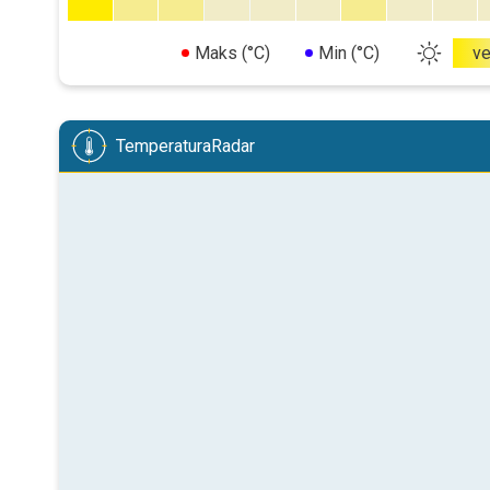
Maks (°C)
Min (°C)
v
TemperaturaRadar