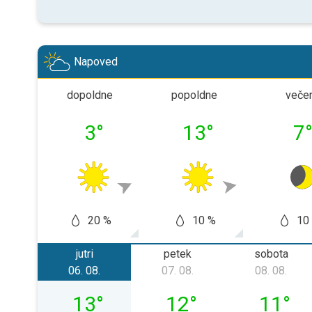
Napoved
dopoldne
popoldne
veče
3
°
13
°
7
20 %
10 %
10
jutri
petek
sobota
06. 08.
07. 08.
08. 08.
četrtek, 06. 08.
petek, 07. 08.
sobota, 
13
°
12
°
11
°