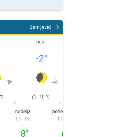
Zemljevid
r
noč
dopoldne
popold
°
-2
°
-1
°
12
 %
10 %
20 %
50
nedelja
ponedeljek
torek
09. 08.
10. 08.
11. 08.
08. 08.
nedelja, 09. 08.
ponedeljek, 10. 08.
torek, 11. 08.
8
°
6
°
9
°