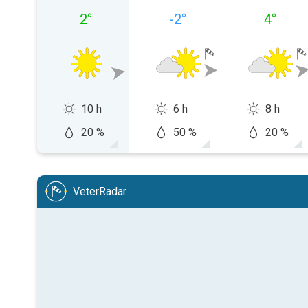
2
°
-2
°
4
°
10 h
6 h
8 h
20 %
50 %
20 %
VeterRadar