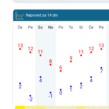
Napoved za 14 dni
Če
Pe
So
Ne
Po
To
Sr
Če
Pe
13
13
12
12
11
11
9
8
6
7
4
4
2
2
1
0
-1
-2