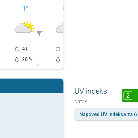
-1
°
0
°
1
°
4 h
4 h
3 h
20 %
20 %
20 %
UV indeks
2
pátek
Napoved UV indeksa za 6 