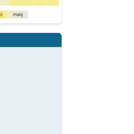
eč
manj