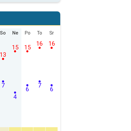
So
Ne
Po
To
Sr
16
16
15
15
13
7
7
6
6
4