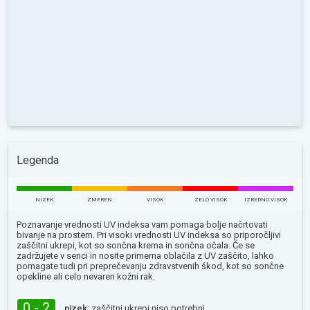
Legenda
NIZEK
ZMEREN
VISOK
ZELO VISOK
IZREDNO VISOK
Poznavanje vrednosti UV indeksa vam pomaga bolje načrtovati
bivanje na prostem. Pri visoki vrednosti UV indeksa so priporočljivi
zaščitni ukrepi, kot so sončna krema in sončna očala. Če se
zadržujete v senci in nosite primerna oblačila z UV zaščito, lahko
pomagate tudi pri preprečevanju zdravstvenih škod, kot so sončne
opekline ali celo nevaren kožni rak.
0 - 2
nizek:
zaščitni ukrepi niso potrebni.