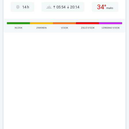
34°
14 h
05:54
20:14
maks
NIZEK
ZMEREN
VISOK
ZELO VISOK
IZREDNO VISOK