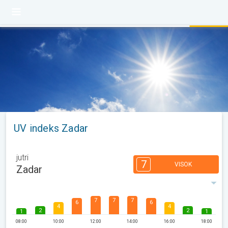
UV indeks Zadar
jutri
7
VISOK
Zadar
7
7
7
6
6
4
4
2
2
1
1
08:00
10:00
12:00
14:00
16:00
18:00