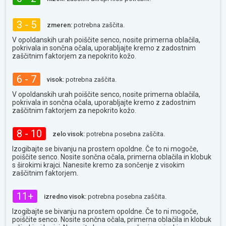
3 - 5
zmeren:
potrebna zaščita.
V opoldanskih urah poiščite senco, nosite primerna oblačila,
pokrivala in sončna očala, uporabljajte kremo z zadostnim
zaščitnim faktorjem za nepokrito kožo.
6 - 7
visok:
potrebna zaščita.
V opoldanskih urah poiščite senco, nosite primerna oblačila,
pokrivala in sončna očala, uporabljajte kremo z zadostnim
zaščitnim faktorjem za nepokrito kožo.
8 - 10
zelo visok:
potrebna posebna zaščita.
Izogibajte se bivanju na prostem opoldne. Če to ni mogoče,
poiščite senco. Nosite sončna očala, primerna oblačila in klobuk
s širokimi krajci. Nanesite kremo za sončenje z visokim
zaščitnim faktorjem.
11+
izredno visok:
potrebna posebna zaščita.
Izogibajte se bivanju na prostem opoldne. Če to ni mogoče,
poiščite senco. Nosite sončna očala, primerna oblačila in klobuk