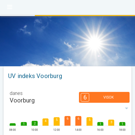
UV indeks Voorburg
danes
6
VISOK
Voorburg
6
6
5
5
4
3
2
1
1
1
08:00
10:00
12:00
14:00
16:00
18:00