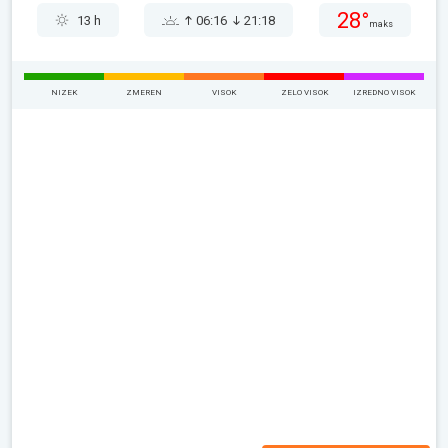
28°
13 h
06:16
21:18
maks
NIZEK
ZMEREN
VISOK
ZELO VISOK
IZREDNO VISOK