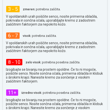
3 - 5
zmeren:
potrebna zaščita.
V opoldanskih urah poiščite senco, nosite primerna oblačila,
pokrivala in sončna očala, uporabljajte kremo z zadostnim
zaščitnim faktorjem za nepokrito kožo.
6 - 7
visok:
potrebna zaščita.
V opoldanskih urah poiščite senco, nosite primerna oblačila,
pokrivala in sončna očala, uporabljajte kremo z zadostnim
zaščitnim faktorjem za nepokrito kožo.
8 - 10
zelo visok:
potrebna posebna zaščita.
Izogibajte se bivanju na prostem opoldne. Če to ni mogoče,
poiščite senco. Nosite sončna očala, primerna oblačila in klobuk
s širokimi krajci. Nanesite kremo za sončenje z visokim
zaščitnim faktorjem.
11+
izredno visok:
potrebna posebna zaščita.
Izogibajte se bivanju na prostem opoldne. Če to ni mogoče,
poiščite senco. Nosite sončna očala, primerna oblačila in klobuk
s širokimi krajci. Nanesite kremo za sončenje z visokim