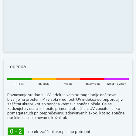
Legenda
NIZEK
ZMEREN
VISOK
ZELO VISOK
IZREDNO VISOK
Poznavanje vrednosti UV indeksa vam pomaga bolje načrtovati
bivanje na prostem. Pri visoki vrednosti UV indeksa so priporočljivi
zaščitni ukrepi, kot so sončna krema in sončna očala. Če se
zadržujete v senci in nosite primerna oblačila z UV zaščito, lahko
pomagate tudi pri preprečevanju zdravstvenih škod, kot so sončne
opekline ali celo nevaren kožni rak.
0 - 2
nizek:
zaščitni ukrepi niso potrebni.