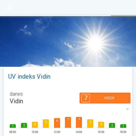
UV indeks Vidin
danes
7
VISOK
Vidin
7
7
6
5
5
3
3
2
2
1
1
08:00
10:00
12:00
14:00
16:00
18:00