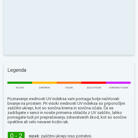
Legenda
NIZEK
ZMEREN
VISOK
ZELO VISOK
IZREDNO VISOK
Poznavanje vrednosti UV indeksa vam pomaga bolje načrtovati
bivanje na prostem. Pri visoki vrednosti UV indeksa so priporočljivi
zaščitni ukrepi, kot so sončna krema in sončna očala. Če se
zadržujete v senci in nosite primerna oblačila z UV zaščito, lahko
pomagate tudi pri preprečevanju zdravstvenih škod, kot so sončne
opekline ali celo nevaren kožni rak.
0 - 2
nizek:
zaščitni ukrepi niso potrebni.