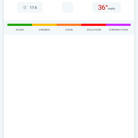
36°
11 h
maks
NIZEK
ZMEREN
VISOK
ZELO VISOK
IZREDNO VISOK