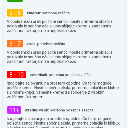
3 - 5
zmeren:
potrebna zaščita.
V opoldanskih urah poiščite senco, nosite primerna oblačila,
pokrivala in sončna očala, uporabljajte kremo z zadostnim
zaščitnim faktorjem za nepokrito kožo.
6 - 7
visok:
potrebna zaščita.
V opoldanskih urah poiščite senco, nosite primerna oblačila,
pokrivala in sončna očala, uporabljajte kremo z zadostnim
zaščitnim faktorjem za nepokrito kožo.
8 - 10
zelo visok:
potrebna posebna zaščita.
Izogibajte se bivanju na prostem opoldne. Če to ni mogoče,
poiščite senco. Nosite sončna očala, primerna oblačila in klobuk
s širokimi krajci. Nanesite kremo za sončenje z visokim
zaščitnim faktorjem.
11+
izredno visok:
potrebna posebna zaščita.
Izogibajte se bivanju na prostem opoldne. Če to ni mogoče,
poiščite senco. Nosite sončna očala, primerna oblačila in klobuk
s širokimi krajci. Nanesite kremo za sončenje z visokim