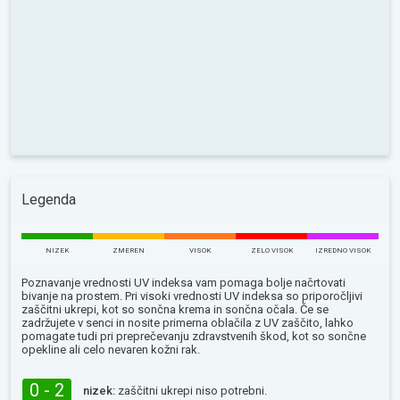
Legenda
NIZEK
ZMEREN
VISOK
ZELO VISOK
IZREDNO VISOK
Poznavanje vrednosti UV indeksa vam pomaga bolje načrtovati
bivanje na prostem. Pri visoki vrednosti UV indeksa so priporočljivi
zaščitni ukrepi, kot so sončna krema in sončna očala. Če se
zadržujete v senci in nosite primerna oblačila z UV zaščito, lahko
pomagate tudi pri preprečevanju zdravstvenih škod, kot so sončne
opekline ali celo nevaren kožni rak.
0 - 2
nizek:
zaščitni ukrepi niso potrebni.