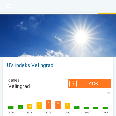
UV indeks Velingrad
danes
7
VISOK
Velingrad
7
6
5
4
3
2
1
1
08:00
10:00
12:00
14:00
16:00
18:00