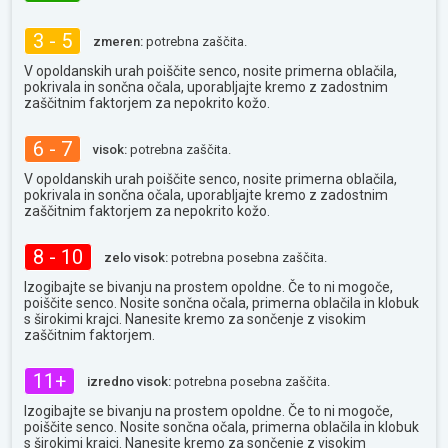
3 - 5
zmeren:
potrebna zaščita.
V opoldanskih urah poiščite senco, nosite primerna oblačila,
pokrivala in sončna očala, uporabljajte kremo z zadostnim
zaščitnim faktorjem za nepokrito kožo.
6 - 7
visok:
potrebna zaščita.
V opoldanskih urah poiščite senco, nosite primerna oblačila,
pokrivala in sončna očala, uporabljajte kremo z zadostnim
zaščitnim faktorjem za nepokrito kožo.
8 - 10
zelo visok:
potrebna posebna zaščita.
Izogibajte se bivanju na prostem opoldne. Če to ni mogoče,
poiščite senco. Nosite sončna očala, primerna oblačila in klobuk
s širokimi krajci. Nanesite kremo za sončenje z visokim
zaščitnim faktorjem.
11+
izredno visok:
potrebna posebna zaščita.
Izogibajte se bivanju na prostem opoldne. Če to ni mogoče,
poiščite senco. Nosite sončna očala, primerna oblačila in klobuk
s širokimi krajci. Nanesite kremo za sončenje z visokim