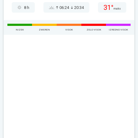
31°
8 h
06:24
20:34
maks
NIZEK
ZMEREN
VISOK
ZELO VISOK
IZREDNO VISOK