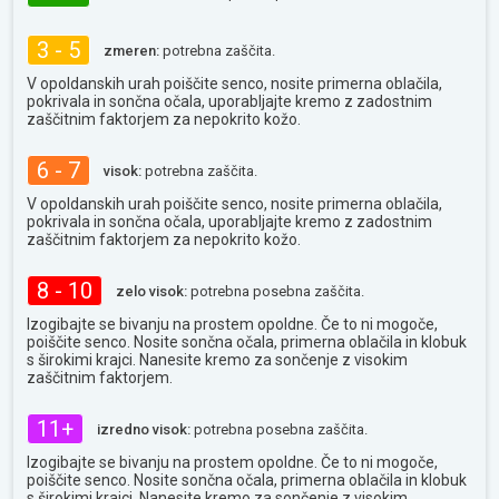
3 - 5
zmeren:
potrebna zaščita.
V opoldanskih urah poiščite senco, nosite primerna oblačila,
pokrivala in sončna očala, uporabljajte kremo z zadostnim
zaščitnim faktorjem za nepokrito kožo.
6 - 7
visok:
potrebna zaščita.
V opoldanskih urah poiščite senco, nosite primerna oblačila,
pokrivala in sončna očala, uporabljajte kremo z zadostnim
zaščitnim faktorjem za nepokrito kožo.
8 - 10
zelo visok:
potrebna posebna zaščita.
Izogibajte se bivanju na prostem opoldne. Če to ni mogoče,
poiščite senco. Nosite sončna očala, primerna oblačila in klobuk
s širokimi krajci. Nanesite kremo za sončenje z visokim
zaščitnim faktorjem.
11+
izredno visok:
potrebna posebna zaščita.
Izogibajte se bivanju na prostem opoldne. Če to ni mogoče,
poiščite senco. Nosite sončna očala, primerna oblačila in klobuk
s širokimi krajci. Nanesite kremo za sončenje z visokim