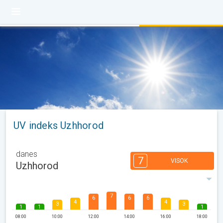
UV indeks Uzhhorod
danes
7
VISOK
Uzhhorod
7
6
6
6
4
4
3
3
1
1
1
08:00
10:00
12:00
14:00
16:00
18:00