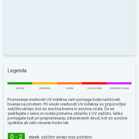
Legenda
NIZEK
ZMEREN
VISOK
ZELO VISOK
IZREDNO VISOK
Poznavanje vrednosti UV indeksa vam pomaga bolje načrtovati
bivanje na prostem. Pri visoki vrednosti UV indeksa so priporočljivi
zaščitni ukrepi, kot so sončna krema in sončna očala. Če se
zadržujete v senci in nosite primerna oblačila z UV zaščito, lahko
pomagate tudi pri preprečevanju zdravstvenih škod, kot so sončne
opekline ali celo nevaren kožni rak.
0 - 2
nizek:
zaščitni ukrepi niso potrebni.