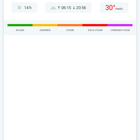
30°
14 h
06:15
20:56
maks
NIZEK
ZMEREN
VISOK
ZELO VISOK
IZREDNO VISOK