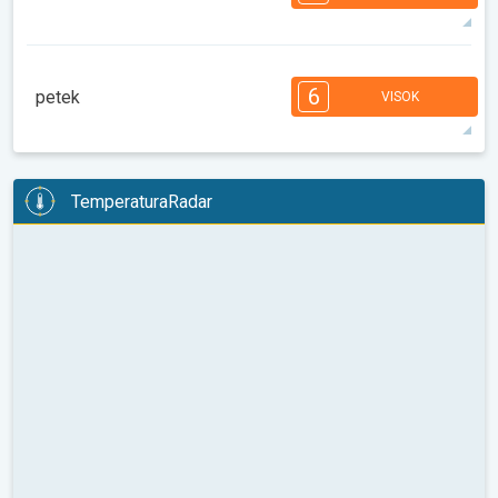
08:00
10:00
12:00
14:00
16:00
18:00
27°
14 h
06:19
20:51
maks
7
7
6
6
4
4
3
3
2
1
1
6
petek
VISOK
08:00
10:00
12:00
14:00
16:00
18:00
29°
14 h
06:20
20:49
maks
6
6
6
5
5
4
4
2
2
2
1
TemperaturaRadar
08:00
10:00
12:00
14:00
16:00
18:00
30°
14 h
06:22
20:47
maks