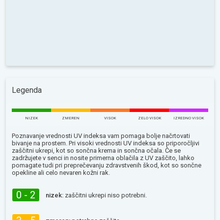
Legenda
NIZEK
ZMEREN
VISOK
ZELO VISOK
IZREDNO VISOK
Poznavanje vrednosti UV indeksa vam pomaga bolje načrtovati
bivanje na prostem. Pri visoki vrednosti UV indeksa so priporočljivi
zaščitni ukrepi, kot so sončna krema in sončna očala. Če se
zadržujete v senci in nosite primerna oblačila z UV zaščito, lahko
pomagate tudi pri preprečevanju zdravstvenih škod, kot so sončne
opekline ali celo nevaren kožni rak.
0 - 2
nizek:
zaščitni ukrepi niso potrebni.