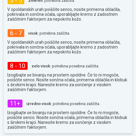
3 - 5
zmeren:
potrebna zaščita.
V opoldanskih urah poiščite senco, nosite primerna oblačila,
pokrivala in sončna očala, uporabljajte kremo z zadostnim
zaščitnim faktorjem za nepokrito kožo.
6 - 7
visok:
potrebna zaščita.
V opoldanskih urah poiščite senco, nosite primerna oblačila,
pokrivala in sončna očala, uporabljajte kremo z zadostnim
zaščitnim faktorjem za nepokrito kožo.
8 - 10
zelo visok:
potrebna posebna zaščita.
Izogibajte se bivanju na prostem opoldne. Če to ni mogoče,
poiščite senco. Nosite sončna očala, primerna oblačila in klobuk
s širokimi krajci. Nanesite kremo za sončenje z visokim
zaščitnim faktorjem.
11+
izredno visok:
potrebna posebna zaščita.
Izogibajte se bivanju na prostem opoldne. Če to ni mogoče,
poiščite senco. Nosite sončna očala, primerna oblačila in klobuk
s širokimi krajci. Nanesite kremo za sončenje z visokim
zaščitnim faktorjem.