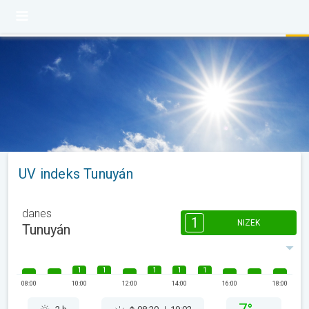
UV indeks Tunuyán
danes
1
NIZEK
Tunuyán
1
1
1
1
1
08:00
10:00
12:00
14:00
16:00
18:00