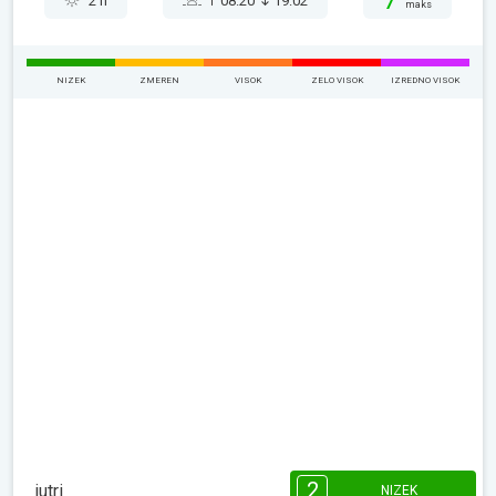
7°
2 h
08:20
19:02
maks
NIZEK
ZMEREN
VISOK
ZELO VISOK
IZREDNO VISOK
2
jutri
NIZEK