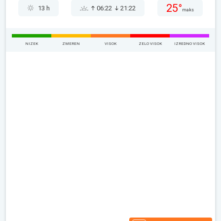
25°
13 h
06:22
21:22
maks
NIZEK
ZMEREN
VISOK
ZELO VISOK
IZREDNO VISOK