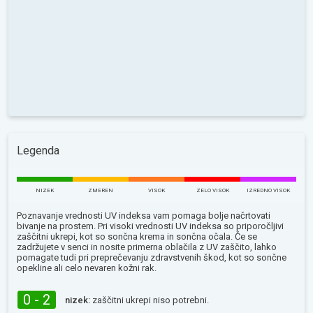
Legenda
NIZEK
ZMEREN
VISOK
ZELO VISOK
IZREDNO VISOK
Poznavanje vrednosti UV indeksa vam pomaga bolje načrtovati
bivanje na prostem. Pri visoki vrednosti UV indeksa so priporočljivi
zaščitni ukrepi, kot so sončna krema in sončna očala. Če se
zadržujete v senci in nosite primerna oblačila z UV zaščito, lahko
pomagate tudi pri preprečevanju zdravstvenih škod, kot so sončne
opekline ali celo nevaren kožni rak.
0 - 2
nizek:
zaščitni ukrepi niso potrebni.