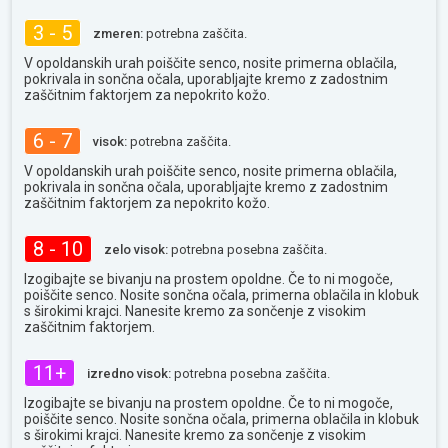
3 - 5
zmeren:
potrebna zaščita.
V opoldanskih urah poiščite senco, nosite primerna oblačila,
pokrivala in sončna očala, uporabljajte kremo z zadostnim
zaščitnim faktorjem za nepokrito kožo.
6 - 7
visok:
potrebna zaščita.
V opoldanskih urah poiščite senco, nosite primerna oblačila,
pokrivala in sončna očala, uporabljajte kremo z zadostnim
zaščitnim faktorjem za nepokrito kožo.
8 - 10
zelo visok:
potrebna posebna zaščita.
Izogibajte se bivanju na prostem opoldne. Če to ni mogoče,
poiščite senco. Nosite sončna očala, primerna oblačila in klobuk
s širokimi krajci. Nanesite kremo za sončenje z visokim
zaščitnim faktorjem.
11+
izredno visok:
potrebna posebna zaščita.
Izogibajte se bivanju na prostem opoldne. Če to ni mogoče,
poiščite senco. Nosite sončna očala, primerna oblačila in klobuk
s širokimi krajci. Nanesite kremo za sončenje z visokim