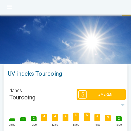
UV indeks Tourcoing
danes
5
ZMEREN
Tourcoing
5
5
4
4
4
4
3
2
2
1
08:00
10:00
12:00
14:00
16:00
18:00