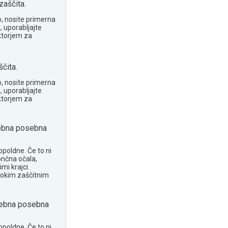
zaščita.
o, nosite primerna
, uporabljajte
ktorjem za
čita.
o, nosite primerna
, uporabljajte
ktorjem za
ebna posebna
opoldne. Če to ni
ončna očala,
mi krajci.
sokim zaščitnim
ebna posebna
opoldne. Če to ni