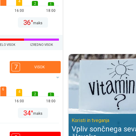
4
2
1
16:00
18:00
36°
maks
ELO VISOK
IZREDNO VISOK
Vpliv sončnega sevanja na človeka
7
VISOK
6
4
2
1
16:00
18:00
34°
maks
Koristi in tveganja
Vpliv sončnega sev