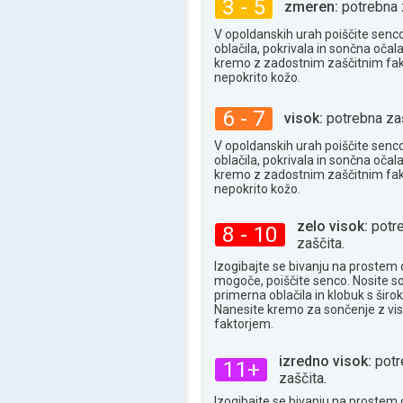
3 - 5
zmeren:
potrebna 
34°
maks
V opoldanskih urah poiščite senc
oblačila, pokrivala in sončna očala
kremo z zadostnim zaščitnim fa
nepokrito kožo.
6 - 7
visok:
potrebna zaš
V opoldanskih urah poiščite senc
oblačila, pokrivala in sončna očala
kremo z zadostnim zaščitnim fa
nepokrito kožo.
zelo visok:
potr
8 - 10
zaščita.
Izogibajte se bivanju na prostem 
mogoče, poiščite senco. Nosite s
primerna oblačila in klobuk s široki
Nanesite kremo za sončenje z vi
faktorjem.
izredno visok:
potr
11+
zaščita.
Izogibajte se bivanju na prostem 