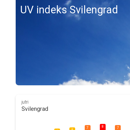
UV indeks Svilengrad
jutri
Svilengrad
8
7
7