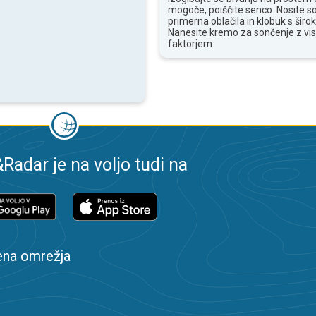
mogoče, poiščite senco. Nosite s
primerna oblačila in klobuk s široki
Nanesite kremo za sončenje z vi
faktorjem.
adar je na voljo tudi na
ena omrežja