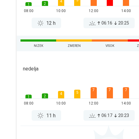
5
4
2
1
08:00
10:00
12:00
14:00
12 h
06:16
20:25
NIZEK
ZMEREN
VISOK
Z
nedelja
7
7
7
5
4
2
1
08:00
10:00
12:00
14:00
11 h
06:17
20:23