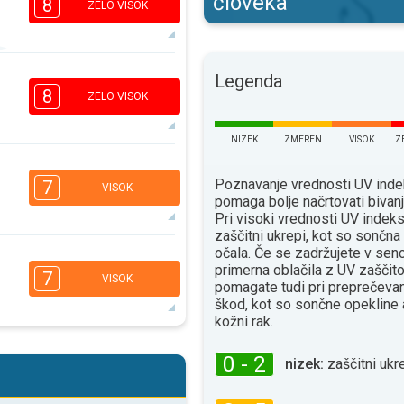
človeka
8
ZELO VISOK
7
Legenda
5
3
1
8
ZELO VISOK
16:00
18:00
34°
NIZEK
ZMEREN
VISOK
Z
maks
7
5
3
Poznavanje vrednosti UV ind
1
7
VISOK
pomaga bolje načrtovati bivan
16:00
18:00
Pri visoki vrednosti UV indeks
35°
zaščitni ukrepi, kot so sončn
maks
očala. Če se zadržujete v senc
5
4
primerna oblačila z UV zaščito
2
1
7
VISOK
pomagate tudi pri preprečevan
16:00
18:00
škod, kot so sončne opekline 
36°
kožni rak.
maks
5
4
0 - 2
2
1
nizek:
zaščitni ukre
16:00
18:00