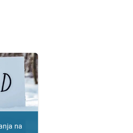
. Koristi in tveganja. . .
anja na