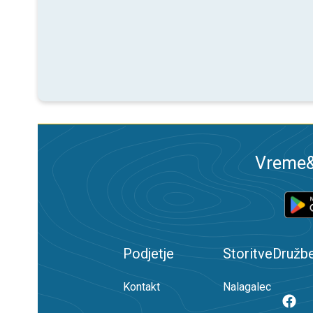
Vreme&R
Podjetje
Storitve
Družb
Kontakt
Nalagalec