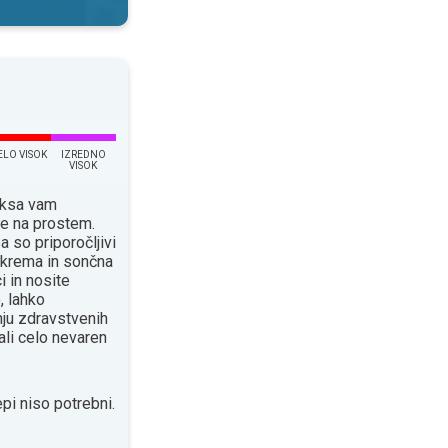
ELO VISOK
IZREDNO
VISOK
eksa vam
je na prostem.
a so priporočljivi
a krema in sončna
i in nosite
, lahko
ju zdravstvenih
ali celo nevaren
pi niso potrebni.