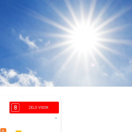
8
ZELO VISOK
6