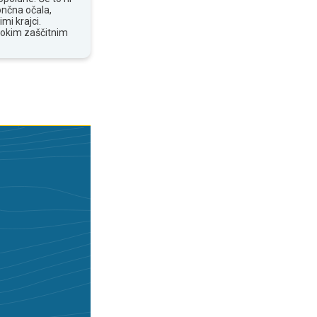
ončna očala,
mi krajci.
sokim zaščitnim