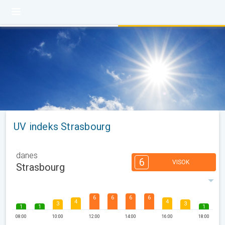
UV indeks Strasbourg
danes
6
VISOK
Strasbourg
6
6
6
6
4
4
3
3
1
1
1
08:00
10:00
12:00
14:00
16:00
18:00