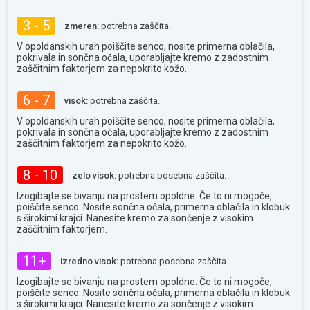
3 - 5
zmeren:
potrebna zaščita.
V opoldanskih urah poiščite senco, nosite primerna oblačila,
pokrivala in sončna očala, uporabljajte kremo z zadostnim
zaščitnim faktorjem za nepokrito kožo.
6 - 7
visok:
potrebna zaščita.
V opoldanskih urah poiščite senco, nosite primerna oblačila,
pokrivala in sončna očala, uporabljajte kremo z zadostnim
zaščitnim faktorjem za nepokrito kožo.
8 - 10
zelo visok:
potrebna posebna zaščita.
Izogibajte se bivanju na prostem opoldne. Če to ni mogoče,
poiščite senco. Nosite sončna očala, primerna oblačila in klobuk
s širokimi krajci. Nanesite kremo za sončenje z visokim
zaščitnim faktorjem.
11+
izredno visok:
potrebna posebna zaščita.
Izogibajte se bivanju na prostem opoldne. Če to ni mogoče,
poiščite senco. Nosite sončna očala, primerna oblačila in klobuk
s širokimi krajci. Nanesite kremo za sončenje z visokim