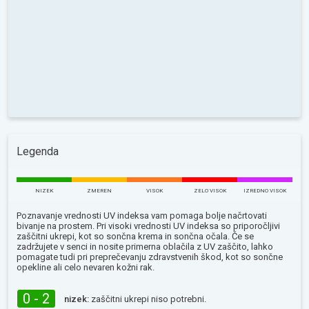
Legenda
NIZEK
ZMEREN
VISOK
ZELO VISOK
IZREDNO VISOK
Poznavanje vrednosti UV indeksa vam pomaga bolje načrtovati
bivanje na prostem. Pri visoki vrednosti UV indeksa so priporočljivi
zaščitni ukrepi, kot so sončna krema in sončna očala. Če se
zadržujete v senci in nosite primerna oblačila z UV zaščito, lahko
pomagate tudi pri preprečevanju zdravstvenih škod, kot so sončne
opekline ali celo nevaren kožni rak.
0 - 2
nizek:
zaščitni ukrepi niso potrebni.