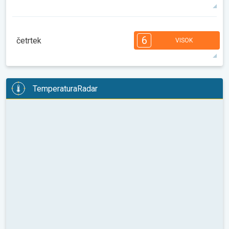
30°
14 h
06:16
20:51
maks
7
7
6
6
5
4
3
3
1
1
1
6
četrtek
VISOK
08:00
10:00
12:00
14:00
16:00
18:00
32°
14 h
06:17
20:49
maks
6
6
6
5
5
4
4
2
2
2
1
TemperaturaRadar
08:00
10:00
12:00
14:00
16:00
18:00
35°
14 h
06:19
20:47
maks