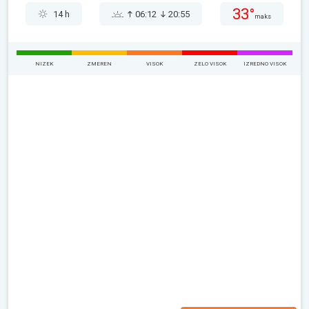
33°
14 h
06:12
20:55
maks
NIZEK
ZMEREN
VISOK
ZELO VISOK
IZREDNO VISOK