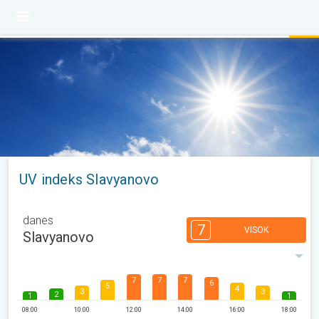
UV indeks Slavyanovo
danes
7
VISOK
Slavyanovo
7
7
7
6
5
4
3
3
2
1
1
08:00
10:00
12:00
14:00
16:00
18:00