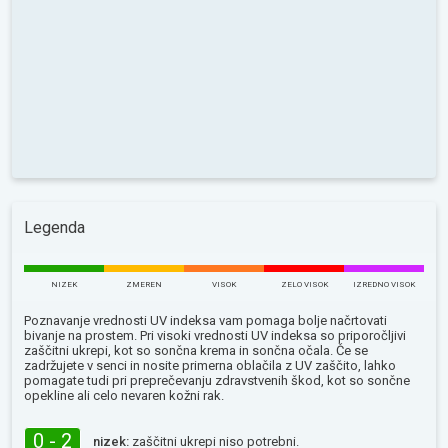
Legenda
NIZEK
ZMEREN
VISOK
ZELO VISOK
IZREDNO VISOK
Poznavanje vrednosti UV indeksa vam pomaga bolje načrtovati
bivanje na prostem. Pri visoki vrednosti UV indeksa so priporočljivi
zaščitni ukrepi, kot so sončna krema in sončna očala. Če se
zadržujete v senci in nosite primerna oblačila z UV zaščito, lahko
pomagate tudi pri preprečevanju zdravstvenih škod, kot so sončne
opekline ali celo nevaren kožni rak.
0 - 2
nizek:
zaščitni ukrepi niso potrebni.