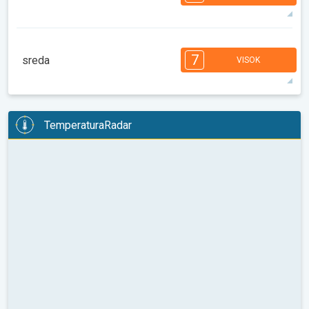
08:00
10:00
12:00
14:00
16:00
18:00
33°
13 h
06:19
20:31
maks
7
6
6
6
5
4
4
3
2
2
1
7
sreda
VISOK
08:00
10:00
12:00
14:00
16:00
18:00
34°
14 h
06:20
20:29
maks
7
6
6
6
5
4
4
3
2
2
1
TemperaturaRadar
08:00
10:00
12:00
14:00
16:00
18:00
35°
13 h
06:21
20:28
maks