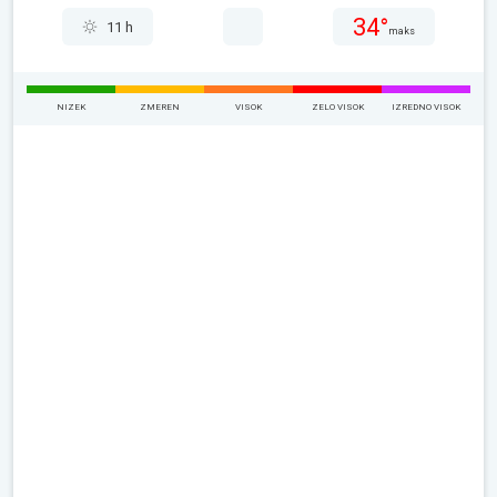
34°
11 h
maks
NIZEK
ZMEREN
VISOK
ZELO VISOK
IZREDNO VISOK