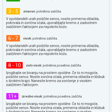
3 - 5
zmeren:
potrebna zaščita.
V opoldanskih urah poiščite senco, nosite primerna oblačila,
pokrivala in sončna očala, uporabljajte kremo z zadostnim
zaščitnim faktorjem za nepokrito kožo.
6 - 7
visok:
potrebna zaščita.
V opoldanskih urah poiščite senco, nosite primerna oblačila,
pokrivala in sončna očala, uporabljajte kremo z zadostnim
zaščitnim faktorjem za nepokrito kožo.
8 - 10
zelo visok:
potrebna posebna zaščita.
Izogibajte se bivanju na prostem opoldne. Če to ni mogoče,
poiščite senco. Nosite sončna očala, primerna oblačila in klobuk
s širokimi krajci. Nanesite kremo za sončenje z visokim
zaščitnim faktorjem.
11+
izredno visok:
potrebna posebna zaščita.
Izogibajte se bivanju na prostem opoldne. Če to ni mogoče,
poiščite senco. Nosite sončna očala, primerna oblačila in klobuk
s širokimi krajci. Nanesite kremo za sončenje z visokim