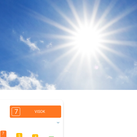
7
VISOK
7
5