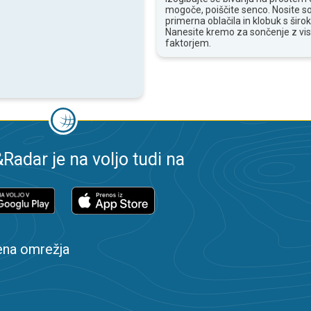
mogoče, poiščite senco. Nosite s
primerna oblačila in klobuk s široki
Nanesite kremo za sončenje z vi
faktorjem.
adar je na voljo tudi na
ena omrežja