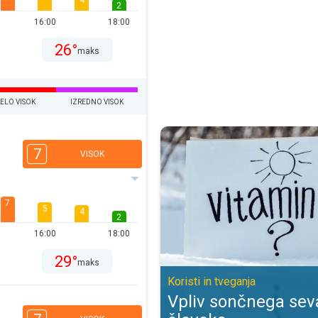
4
2
16:00
18:00
26°
maks
ELO VISOK
IZREDNO VISOK
Vpliv sončnega sevanja na človeka
7
VISOK
7
5
4
2
16:00
18:00
29°
maks
Koristi in tveganja
Vpliv sončnega sev