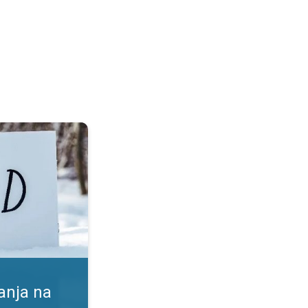
. Koristi in tveganja. . .
anja na