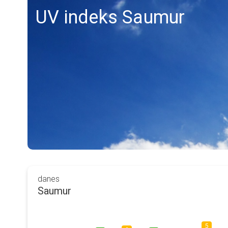
UV indeks Saumur
danes
Saumur
5