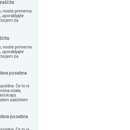
zaščita.
o, nosite primerna
, uporabljajte
ktorjem za
čita.
o, nosite primerna
, uporabljajte
ktorjem za
ebna posebna
opoldne. Če to ni
ončna očala,
mi krajci.
sokim zaščitnim
ebna posebna
opoldne. Če to ni