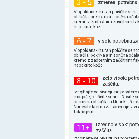
34°
3 - 5
zmeren:
potrebna 
maks
V opoldanskih urah poiščite senc
oblačila, pokrivala in sončna očala
kremo z zadostnim zaščitnim fa
nepokrito kožo.
6 - 7
visok:
potrebna zaš
V opoldanskih urah poiščite senc
oblačila, pokrivala in sončna očala
kremo z zadostnim zaščitnim fa
nepokrito kožo.
zelo visok:
potr
8 - 10
zaščita.
Izogibajte se bivanju na prostem 
mogoče, poiščite senco. Nosite s
primerna oblačila in klobuk s široki
Nanesite kremo za sončenje z vi
faktorjem.
izredno visok:
potr
11+
zaščita.
Izogibajte se bivanju na prostem 