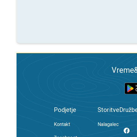
Vreme&R
Podjetje
Storitve
Družb
Kontakt
Nalagalec