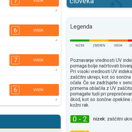
človeka
7
VISOK
6
5
Legenda
3
2
6
VISOK
16:00
18:00
34°
maks
NIZEK
ZMEREN
VISOK
Z
6
5
3
2
7
Poznavanje vrednosti UV ind
VISOK
16:00
18:00
pomaga bolje načrtovati bivan
Pri visoki vrednosti UV indeks
33°
maks
zaščitni ukrepi, kot so sončn
6
očala. Če se zadržujete v senc
5
3
2
primerna oblačila z UV zaščito
6
VISOK
16:00
18:00
pomagate tudi pri preprečevan
škod, kot so sončne opekline 
32°
kožni rak.
maks
6
5
3
2
0 - 2
nizek:
zaščitni ukre
16:00
18:00