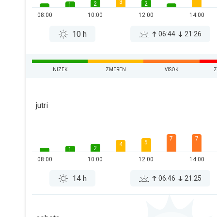
3
2
2
1
08:00
10:00
12:00
14:00
10 h
06:44
21:26
NIZEK
ZMEREN
VISOK
Z
jutri
7
7
5
4
2
1
08:00
10:00
12:00
14:00
14 h
06:46
21:25