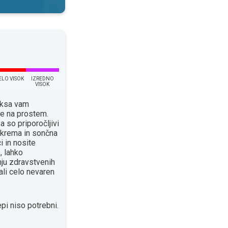
ELO VISOK
IZREDNO
VISOK
eksa vam
je na prostem.
a so priporočljivi
a krema in sončna
i in nosite
, lahko
ju zdravstvenih
ali celo nevaren
pi niso potrebni.