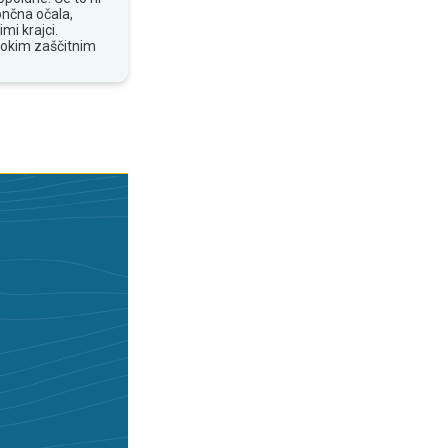
ončna očala,
mi krajci.
sokim zaščitnim