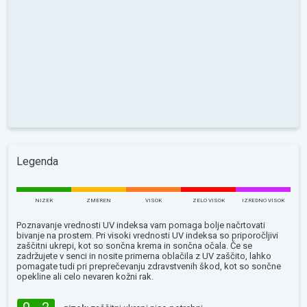
Legenda
NIZEK
ZMEREN
VISOK
ZELO VISOK
IZREDNO VISOK
Poznavanje vrednosti UV indeksa vam pomaga bolje načrtovati
bivanje na prostem. Pri visoki vrednosti UV indeksa so priporočljivi
zaščitni ukrepi, kot so sončna krema in sončna očala. Če se
zadržujete v senci in nosite primerna oblačila z UV zaščito, lahko
pomagate tudi pri preprečevanju zdravstvenih škod, kot so sončne
opekline ali celo nevaren kožni rak.