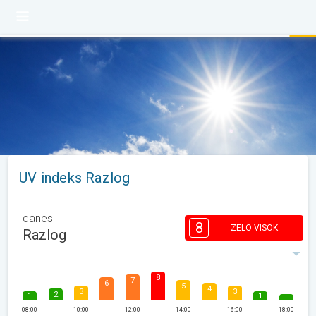
UV indeks Razlog
danes
8
ZELO VISOK
Razlog
8
7
6
5
4
3
3
2
1
1
08:00
10:00
12:00
14:00
16:00
18:00