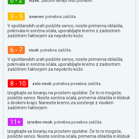
0 - 2
nizek:
zaščitni ukrepi niso potrebni.
3 - 5
zmeren:
potrebna zaščita.
V opoldanskih urah poiščite senco, nosite primerna oblačila,
pokrivala in sončna očala, uporabljajte kremo z zadostnim
zaščitnim faktorjem za nepokrito kožo.
6 - 7
visok:
potrebna zaščita.
V opoldanskih urah poiščite senco, nosite primerna oblačila,
pokrivala in sončna očala, uporabljajte kremo z zadostnim
zaščitnim faktorjem za nepokrito kožo.
8 - 10
zelo visok:
potrebna posebna zaščita.
Izogibajte se bivanju na prostem opoldne. Če to ni mogoče,
poiščite senco. Nosite sončna očala, primerna oblačila in klobuk
s širokimi krajci. Nanesite kremo za sončenje z visokim
zaščitnim faktorjem.
11+
izredno visok:
potrebna posebna zaščita.
Izogibajte se bivanju na prostem opoldne. Če to ni mogoče,
poiščite senco. Nosite sončna očala, primerna oblačila in klobuk