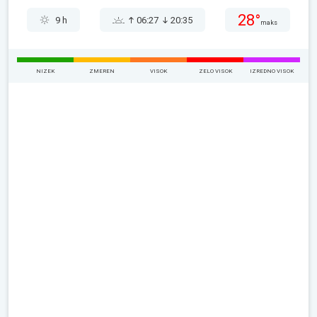
28°
9 h
06:27
20:35
maks
NIZEK
ZMEREN
VISOK
ZELO VISOK
IZREDNO VISOK