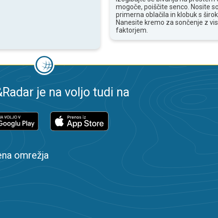
mogoče, poiščite senco. Nosite s
primerna oblačila in klobuk s široki
Nanesite kremo za sončenje z vi
faktorjem.
adar je na voljo tudi na
ena omrežja