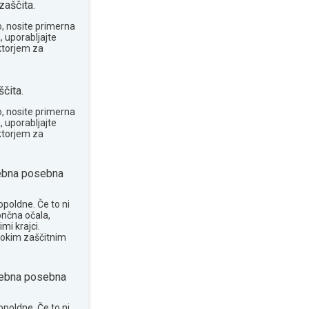
zaščita.
o, nosite primerna
, uporabljajte
ktorjem za
čita.
o, nosite primerna
, uporabljajte
ktorjem za
ebna posebna
opoldne. Če to ni
ončna očala,
mi krajci.
sokim zaščitnim
ebna posebna
opoldne. Če to ni