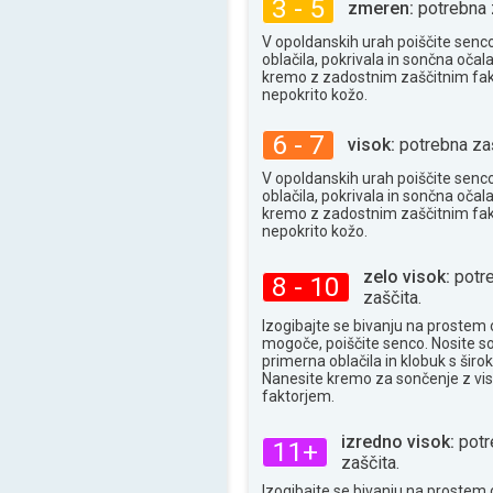
3 - 5
zmeren:
potrebna 
V opoldanskih urah poiščite senc
oblačila, pokrivala in sončna očala
kremo z zadostnim zaščitnim fa
nepokrito kožo.
6 - 7
visok:
potrebna zaš
V opoldanskih urah poiščite senc
oblačila, pokrivala in sončna očala
kremo z zadostnim zaščitnim fa
nepokrito kožo.
zelo visok:
potr
8 - 10
zaščita.
Izogibajte se bivanju na prostem 
mogoče, poiščite senco. Nosite s
primerna oblačila in klobuk s široki
Nanesite kremo za sončenje z vi
faktorjem.
izredno visok:
potr
11+
zaščita.
Izogibajte se bivanju na prostem 