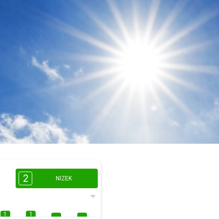
2
NIZEK
1
1