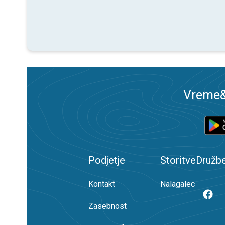
Vreme&R
Podjetje
Storitve
Družb
Kontakt
Nalagalec
Zasebnost