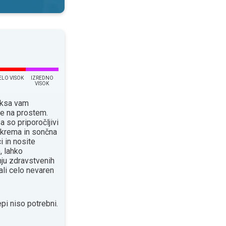
ELO VISOK
IZREDNO
VISOK
eksa vam
je na prostem.
a so priporočljivi
a krema in sončna
i in nosite
, lahko
ju zdravstvenih
ali celo nevaren
pi niso potrebni.