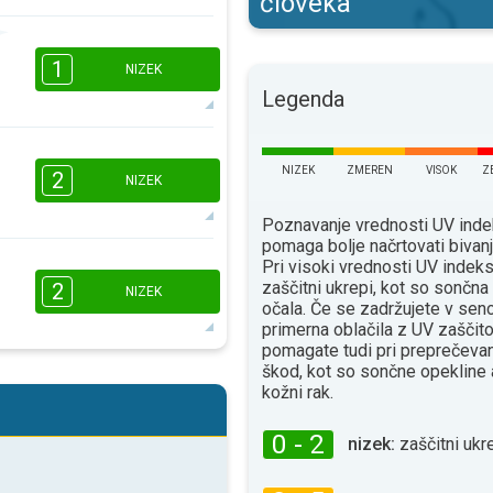
človeka
16:00
18:00
1
NIZEK
Legenda
8°
maks
16:00
18:00
NIZEK
ZMEREN
VISOK
Z
2
NIZEK
7°
maks
Poznavanje vrednosti UV ind
pomaga bolje načrtovati bivan
2
1
Pri visoki vrednosti UV indeks
16:00
18:00
zaščitni ukrepi, kot so sončn
2
NIZEK
očala. Če se zadržujete v senc
8°
primerna oblačila z UV zaščito
maks
pomagate tudi pri preprečevan
2
škod, kot so sončne opekline 
1
kožni rak.
16:00
18:00
10°
0 - 2
maks
nizek:
zaščitni ukre