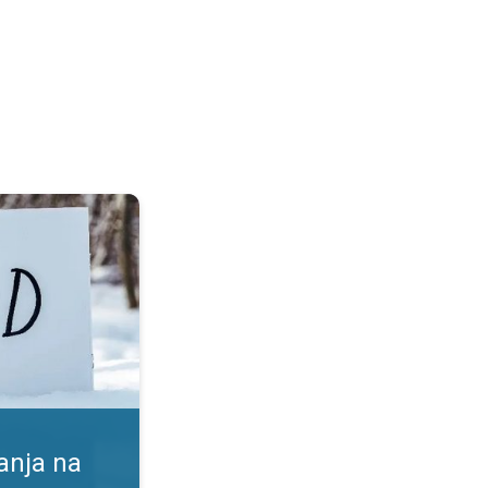
. Koristi in tveganja. . .
anja na