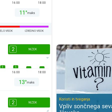
16:00
18:00
11°
maks
ELO VISOK
IZREDNO VISOK
Vpliv sončnega sevanja na človeka
2
NIZEK
1
1
16:00
18:00
13°
maks
Koristi in tveganja
2
NIZEK
Vpliv sončnega sev