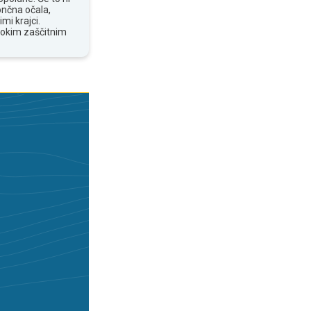
ončna očala,
mi krajci.
sokim zaščitnim