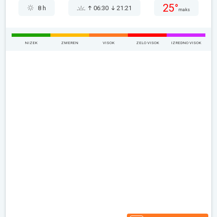
25°
8 h
06:30
21:21
maks
NIZEK
ZMEREN
VISOK
ZELO VISOK
IZREDNO VISOK