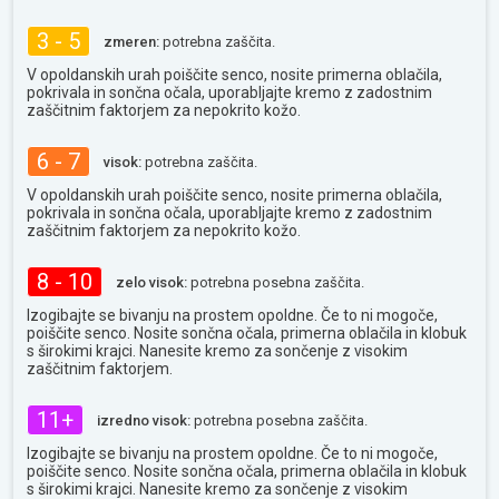
3 - 5
zmeren:
potrebna zaščita.
V opoldanskih urah poiščite senco, nosite primerna oblačila,
pokrivala in sončna očala, uporabljajte kremo z zadostnim
zaščitnim faktorjem za nepokrito kožo.
6 - 7
visok:
potrebna zaščita.
V opoldanskih urah poiščite senco, nosite primerna oblačila,
pokrivala in sončna očala, uporabljajte kremo z zadostnim
zaščitnim faktorjem za nepokrito kožo.
8 - 10
zelo visok:
potrebna posebna zaščita.
Izogibajte se bivanju na prostem opoldne. Če to ni mogoče,
poiščite senco. Nosite sončna očala, primerna oblačila in klobuk
s širokimi krajci. Nanesite kremo za sončenje z visokim
zaščitnim faktorjem.
11+
izredno visok:
potrebna posebna zaščita.
Izogibajte se bivanju na prostem opoldne. Če to ni mogoče,
poiščite senco. Nosite sončna očala, primerna oblačila in klobuk
s širokimi krajci. Nanesite kremo za sončenje z visokim