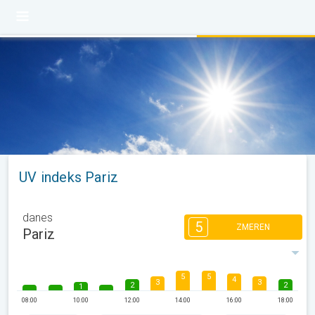
UV indeks Pariz
danes
5
ZMEREN
Pariz
5
5
4
3
3
2
2
1
08:00
10:00
12:00
14:00
16:00
18:00