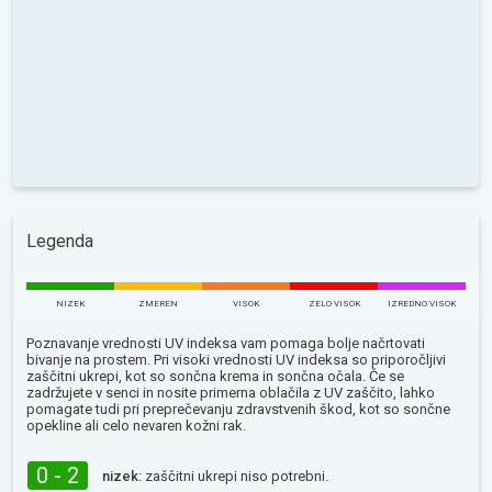
Legenda
NIZEK
ZMEREN
VISOK
ZELO VISOK
IZREDNO VISOK
Poznavanje vrednosti UV indeksa vam pomaga bolje načrtovati
bivanje na prostem. Pri visoki vrednosti UV indeksa so priporočljivi
zaščitni ukrepi, kot so sončna krema in sončna očala. Če se
zadržujete v senci in nosite primerna oblačila z UV zaščito, lahko
pomagate tudi pri preprečevanju zdravstvenih škod, kot so sončne
opekline ali celo nevaren kožni rak.
0 - 2
nizek:
zaščitni ukrepi niso potrebni.