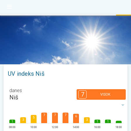
UV indeks Niš
danes
7
VISOK
Niš
7
7
7
6
5
3
3
1
1
1
08:00
10:00
12:00
14:00
16:00
18:00