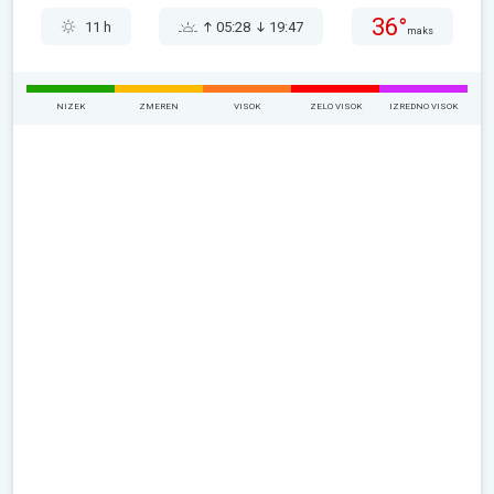
36°
11 h
05:28
19:47
maks
NIZEK
ZMEREN
VISOK
ZELO VISOK
IZREDNO VISOK