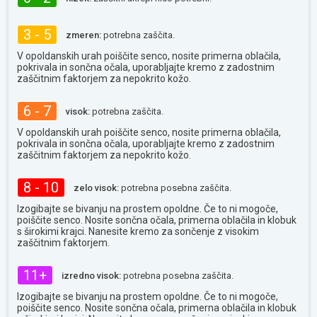
3 - 5
zmeren:
potrebna zaščita.
V opoldanskih urah poiščite senco, nosite primerna oblačila,
pokrivala in sončna očala, uporabljajte kremo z zadostnim
zaščitnim faktorjem za nepokrito kožo.
6 - 7
visok:
potrebna zaščita.
V opoldanskih urah poiščite senco, nosite primerna oblačila,
pokrivala in sončna očala, uporabljajte kremo z zadostnim
zaščitnim faktorjem za nepokrito kožo.
8 - 10
zelo visok:
potrebna posebna zaščita.
Izogibajte se bivanju na prostem opoldne. Če to ni mogoče,
poiščite senco. Nosite sončna očala, primerna oblačila in klobuk
s širokimi krajci. Nanesite kremo za sončenje z visokim
zaščitnim faktorjem.
11+
izredno visok:
potrebna posebna zaščita.
Izogibajte se bivanju na prostem opoldne. Če to ni mogoče,
poiščite senco. Nosite sončna očala, primerna oblačila in klobuk