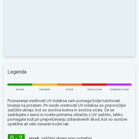
Legenda
NIZEK
ZMEREN
VISOK
ZELO VISOK
IZREDNO VISOK
Poznavanje vrednosti UV indeksa vam pomaga bolje načrtovati
bivanje na prostem. Pri visoki vrednosti UV indeksa so priporočljivi
zaščitni ukrepi, kot so sončna krema in sončna očala. Če se
zadržujete v senci in nosite primerna oblačila z UV zaščito, lahko
pomagate tudi pri preprečevanju zdravstvenih škod, kot so sončne
opekline ali celo nevaren kožni rak.
0 - 2
nizek:
zaščitni ukrepi niso potrebni.