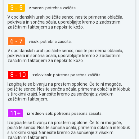
3 - 5
zmeren:
potrebna zaščita.
V opoldanskih urah poiščite senco, nosite primerna oblačila,
pokrivala in sončna očala, uporabljajte kremo z zadostnim
zaščitnim faktorjem za nepokrito kožo.
6 - 7
visok:
potrebna zaščita.
V opoldanskih urah poiščite senco, nosite primerna oblačila,
pokrivala in sončna očala, uporabljajte kremo z zadostnim
zaščitnim faktorjem za nepokrito kožo.
8 - 10
zelo visok:
potrebna posebna zaščita.
Izogibajte se bivanju na prostem opoldne. Če to ni mogoče,
poiščite senco. Nosite sončna očala, primerna oblačila in klobuk
s širokimi krajci. Nanesite kremo za sončenje z visokim
zaščitnim faktorjem.
11+
izredno visok:
potrebna posebna zaščita.
Izogibajte se bivanju na prostem opoldne. Če to ni mogoče,
poiščite senco. Nosite sončna očala, primerna oblačila in klobuk
s širokimi krajci. Nanesite kremo za sončenje z visokim
zaščitnim faktorjem.