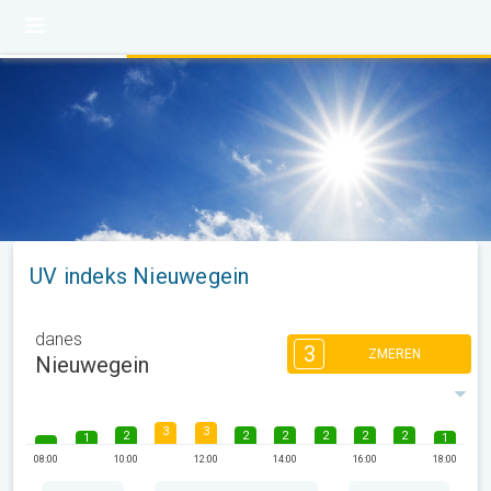
UV indeks Nieuwegein
danes
3
ZMEREN
Nieuwegein
3
3
2
2
2
2
2
2
1
1
08:00
10:00
12:00
14:00
16:00
18:00