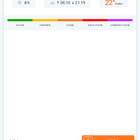
22°
8 h
06:10
21:19
maks
NIZEK
ZMEREN
VISOK
ZELO VISOK
IZREDNO VISOK