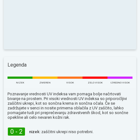
Legenda
NIZEK
ZMEREN
VISOK
ZELO VISOK
IZREDNO VISOK
Poznavanje vrednosti UV indeksa vam pomaga bolje načrtovati
bivanje na prostem. Pri visoki vrednosti UV indeksa so priporočljivi
zaščitni ukrepi, kot so sončna krema in sončna očala. Če se
zadržujete v senci in nosite primerna oblačila z UV zaščito, lahko
pomagate tudi pri preprečevanju zdravstvenih škod, kot so sončne
opekline ali celo nevaren kožni rak.
0 - 2
nizek:
zaščitni ukrepi niso potrebni.