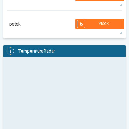
37°
13 h
06:58
21:22
maks
7
6
6
5
5
3
3
2
2
1
6
petek
VISOK
08:00
10:00
12:00
14:00
16:00
18:00
38°
13 h
07:00
21:21
maks
6
6
6
5
5
4
3
3
2
2
1
TemperaturaRadar
08:00
10:00
12:00
14:00
16:00
18:00
35°
13 h
07:01
21:19
maks