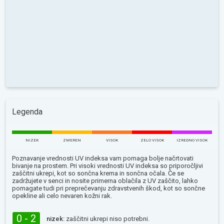
Legenda
NIZEK
ZMEREN
VISOK
ZELO VISOK
IZREDNO VISOK
Poznavanje vrednosti UV indeksa vam pomaga bolje načrtovati
bivanje na prostem. Pri visoki vrednosti UV indeksa so priporočljivi
zaščitni ukrepi, kot so sončna krema in sončna očala. Če se
zadržujete v senci in nosite primerna oblačila z UV zaščito, lahko
pomagate tudi pri preprečevanju zdravstvenih škod, kot so sončne
opekline ali celo nevaren kožni rak.
0 - 2
nizek:
zaščitni ukrepi niso potrebni.