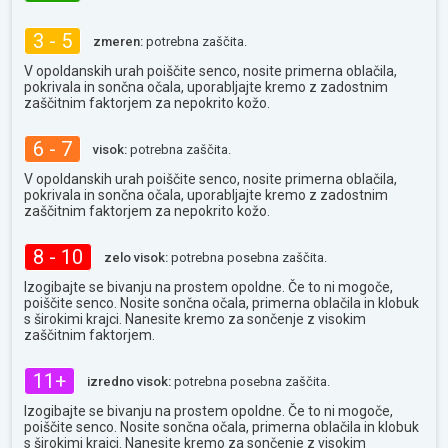
3 - 5
zmeren:
potrebna zaščita.
V opoldanskih urah poiščite senco, nosite primerna oblačila,
pokrivala in sončna očala, uporabljajte kremo z zadostnim
zaščitnim faktorjem za nepokrito kožo.
6 - 7
visok:
potrebna zaščita.
V opoldanskih urah poiščite senco, nosite primerna oblačila,
pokrivala in sončna očala, uporabljajte kremo z zadostnim
zaščitnim faktorjem za nepokrito kožo.
8 - 10
zelo visok:
potrebna posebna zaščita.
Izogibajte se bivanju na prostem opoldne. Če to ni mogoče,
poiščite senco. Nosite sončna očala, primerna oblačila in klobuk
s širokimi krajci. Nanesite kremo za sončenje z visokim
zaščitnim faktorjem.
11+
izredno visok:
potrebna posebna zaščita.
Izogibajte se bivanju na prostem opoldne. Če to ni mogoče,
poiščite senco. Nosite sončna očala, primerna oblačila in klobuk
s širokimi krajci. Nanesite kremo za sončenje z visokim