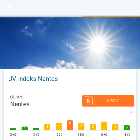
UV indeks Nantes
danes
6
VISOK
Nantes
6
5
4
4
3
3
3
2
1
08:00
10:00
12:00
14:00
16:00
18:00