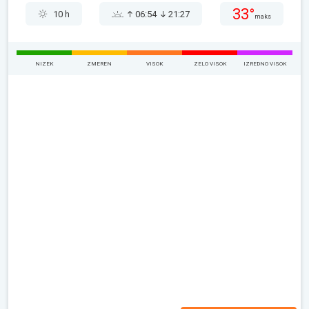
33°
10 h
06:54
21:27
maks
NIZEK
ZMEREN
VISOK
ZELO VISOK
IZREDNO VISOK