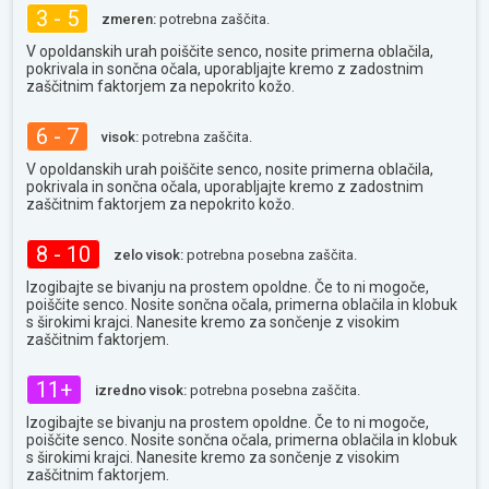
3 - 5
zmeren:
potrebna zaščita.
V opoldanskih urah poiščite senco, nosite primerna oblačila,
pokrivala in sončna očala, uporabljajte kremo z zadostnim
zaščitnim faktorjem za nepokrito kožo.
6 - 7
visok:
potrebna zaščita.
V opoldanskih urah poiščite senco, nosite primerna oblačila,
pokrivala in sončna očala, uporabljajte kremo z zadostnim
zaščitnim faktorjem za nepokrito kožo.
8 - 10
zelo visok:
potrebna posebna zaščita.
Izogibajte se bivanju na prostem opoldne. Če to ni mogoče,
poiščite senco. Nosite sončna očala, primerna oblačila in klobuk
s širokimi krajci. Nanesite kremo za sončenje z visokim
zaščitnim faktorjem.
11+
izredno visok:
potrebna posebna zaščita.
Izogibajte se bivanju na prostem opoldne. Če to ni mogoče,
poiščite senco. Nosite sončna očala, primerna oblačila in klobuk
s širokimi krajci. Nanesite kremo za sončenje z visokim
zaščitnim faktorjem.