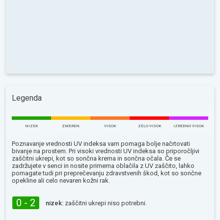
Legenda
NIZEK
ZMEREN
VISOK
ZELO VISOK
IZREDNO VISOK
Poznavanje vrednosti UV indeksa vam pomaga bolje načrtovati
bivanje na prostem. Pri visoki vrednosti UV indeksa so priporočljivi
zaščitni ukrepi, kot so sončna krema in sončna očala. Če se
zadržujete v senci in nosite primerna oblačila z UV zaščito, lahko
pomagate tudi pri preprečevanju zdravstvenih škod, kot so sončne
opekline ali celo nevaren kožni rak.
0 - 2
nizek:
zaščitni ukrepi niso potrebni.