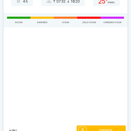
25°
4 h
07:32
18:20
maks
NIZEK
ZMEREN
VISOK
ZELO VISOK
IZREDNO VISOK
5
jutri
ZMEREN