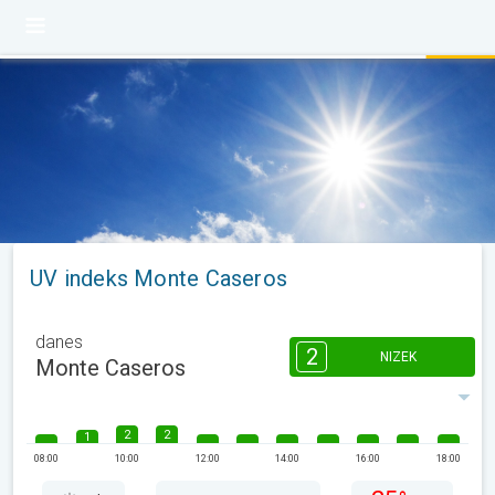
UV indeks Monte Caseros
danes
2
NIZEK
Monte Caseros
2
2
1
08:00
10:00
12:00
14:00
16:00
18:00