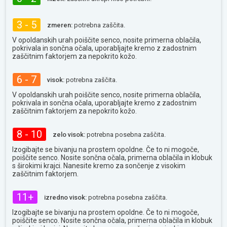
3 - 5
zmeren:
potrebna zaščita.
V opoldanskih urah poiščite senco, nosite primerna oblačila,
pokrivala in sončna očala, uporabljajte kremo z zadostnim
zaščitnim faktorjem za nepokrito kožo.
6 - 7
visok:
potrebna zaščita.
V opoldanskih urah poiščite senco, nosite primerna oblačila,
pokrivala in sončna očala, uporabljajte kremo z zadostnim
zaščitnim faktorjem za nepokrito kožo.
8 - 10
zelo visok:
potrebna posebna zaščita.
Izogibajte se bivanju na prostem opoldne. Če to ni mogoče,
poiščite senco. Nosite sončna očala, primerna oblačila in klobuk
s širokimi krajci. Nanesite kremo za sončenje z visokim
zaščitnim faktorjem.
11+
izredno visok:
potrebna posebna zaščita.
Izogibajte se bivanju na prostem opoldne. Če to ni mogoče,
poiščite senco. Nosite sončna očala, primerna oblačila in klobuk