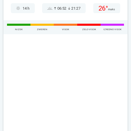
26°
14 h
06:52
21:27
maks
NIZEK
ZMEREN
VISOK
ZELO VISOK
IZREDNO VISOK