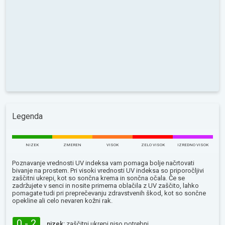
Legenda
NIZEK
ZMEREN
VISOK
ZELO VISOK
IZREDNO VISOK
Poznavanje vrednosti UV indeksa vam pomaga bolje načrtovati
bivanje na prostem. Pri visoki vrednosti UV indeksa so priporočljivi
zaščitni ukrepi, kot so sončna krema in sončna očala. Če se
zadržujete v senci in nosite primerna oblačila z UV zaščito, lahko
pomagate tudi pri preprečevanju zdravstvenih škod, kot so sončne
opekline ali celo nevaren kožni rak.
0 - 2
nizek:
zaščitni ukrepi niso potrebni.