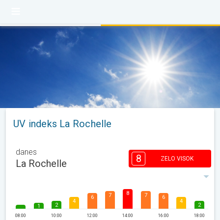
UV indeks La Rochelle
danes
8
ZELO VISOK
La Rochelle
8
7
7
6
6
4
4
2
2
1
08:00
10:00
12:00
14:00
16:00
18:00