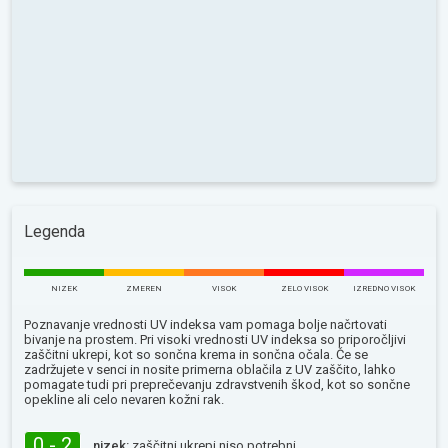
Legenda
NIZEK
ZMEREN
VISOK
ZELO VISOK
IZREDNO VISOK
Poznavanje vrednosti UV indeksa vam pomaga bolje načrtovati
bivanje na prostem. Pri visoki vrednosti UV indeksa so priporočljivi
zaščitni ukrepi, kot so sončna krema in sončna očala. Če se
zadržujete v senci in nosite primerna oblačila z UV zaščito, lahko
pomagate tudi pri preprečevanju zdravstvenih škod, kot so sončne
opekline ali celo nevaren kožni rak.
0 - 2
nizek:
zaščitni ukrepi niso potrebni.