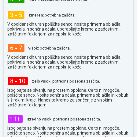
3 - 5
zmeren:
potrebna zaščita.
V opoldanskih urah poiščite senco, nosite primerna oblačila,
pokrivala in sončna očala, uporabljajte kremo z zadostnim
zaščitnim faktorjem za nepokrito kožo.
6 - 7
visok:
potrebna zaščita.
V opoldanskih urah poiščite senco, nosite primerna oblačila,
pokrivala in sončna očala, uporabljajte kremo z zadostnim
zaščitnim faktorjem za nepokrito kožo.
8 - 10
zelo visok:
potrebna posebna zaščita.
Izogibajte se bivanju na prostem opoldne. Če to ni mogoče,
poiščite senco. Nosite sončna očala, primerna oblačila in klobuk
s širokimi krajci. Nanesite kremo za sončenje z visokim
zaščitnim faktorjem.
11+
izredno visok:
potrebna posebna zaščita.
Izogibajte se bivanju na prostem opoldne. Če to ni mogoče,
poiščite senco. Nosite sončna očala, primerna oblačila in klobuk