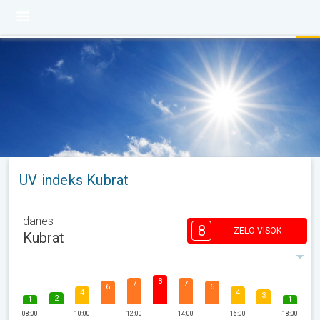
UV indeks Kubrat
danes
8
ZELO VISOK
Kubrat
8
7
7
6
6
4
4
3
2
1
1
08:00
10:00
12:00
14:00
16:00
18:00