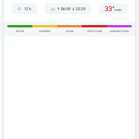
33°
12 h
06:09
20:29
maks
NIZEK
ZMEREN
VISOK
ZELO VISOK
IZREDNO VISOK