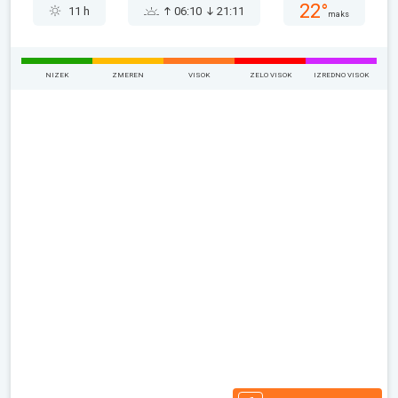
22°
11 h
06:10
21:11
maks
NIZEK
ZMEREN
VISOK
ZELO VISOK
IZREDNO VISOK