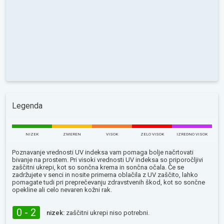
Legenda
NIZEK
ZMEREN
VISOK
ZELO VISOK
IZREDNO VISOK
Poznavanje vrednosti UV indeksa vam pomaga bolje načrtovati
bivanje na prostem. Pri visoki vrednosti UV indeksa so priporočljivi
zaščitni ukrepi, kot so sončna krema in sončna očala. Če se
zadržujete v senci in nosite primerna oblačila z UV zaščito, lahko
pomagate tudi pri preprečevanju zdravstvenih škod, kot so sončne
opekline ali celo nevaren kožni rak.
0 - 2
nizek:
zaščitni ukrepi niso potrebni.