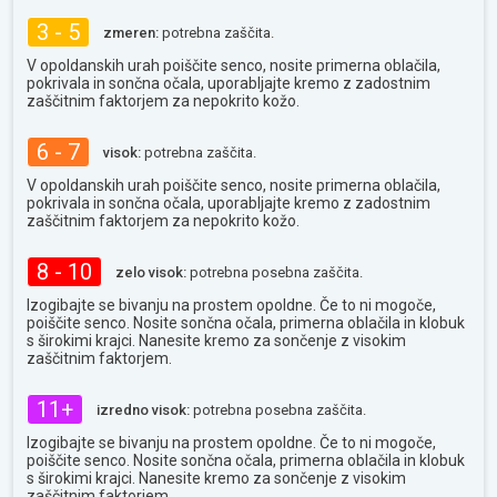
3 - 5
zmeren:
potrebna zaščita.
V opoldanskih urah poiščite senco, nosite primerna oblačila,
pokrivala in sončna očala, uporabljajte kremo z zadostnim
zaščitnim faktorjem za nepokrito kožo.
6 - 7
visok:
potrebna zaščita.
V opoldanskih urah poiščite senco, nosite primerna oblačila,
pokrivala in sončna očala, uporabljajte kremo z zadostnim
zaščitnim faktorjem za nepokrito kožo.
8 - 10
zelo visok:
potrebna posebna zaščita.
Izogibajte se bivanju na prostem opoldne. Če to ni mogoče,
poiščite senco. Nosite sončna očala, primerna oblačila in klobuk
s širokimi krajci. Nanesite kremo za sončenje z visokim
zaščitnim faktorjem.
11+
izredno visok:
potrebna posebna zaščita.
Izogibajte se bivanju na prostem opoldne. Če to ni mogoče,
poiščite senco. Nosite sončna očala, primerna oblačila in klobuk
s širokimi krajci. Nanesite kremo za sončenje z visokim
zaščitnim faktorjem.