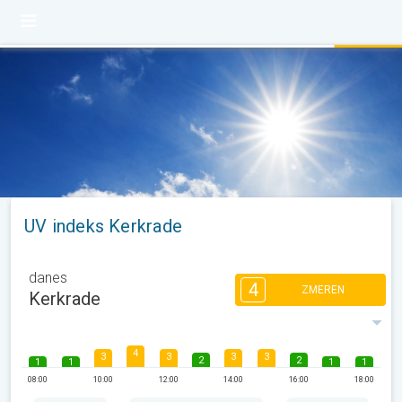
UV indeks Kerkrade
danes
4
ZMEREN
Kerkrade
4
3
3
3
3
2
2
1
1
1
1
08:00
10:00
12:00
14:00
16:00
18:00