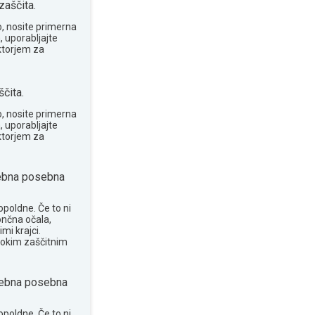
zaščita.
o, nosite primerna
, uporabljajte
ktorjem za
čita.
o, nosite primerna
, uporabljajte
ktorjem za
ebna posebna
opoldne. Če to ni
ončna očala,
mi krajci.
sokim zaščitnim
ebna posebna
opoldne. Če to ni