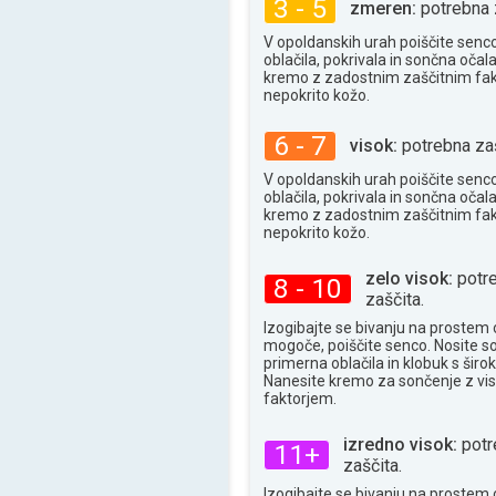
3 - 5
zmeren:
potrebna 
35°
maks
V opoldanskih urah poiščite senc
oblačila, pokrivala in sončna očala
kremo z zadostnim zaščitnim fa
nepokrito kožo.
6 - 7
visok:
potrebna zaš
V opoldanskih urah poiščite senc
oblačila, pokrivala in sončna očala
kremo z zadostnim zaščitnim fa
nepokrito kožo.
zelo visok:
potr
8 - 10
zaščita.
Izogibajte se bivanju na prostem 
mogoče, poiščite senco. Nosite s
primerna oblačila in klobuk s široki
Nanesite kremo za sončenje z vi
faktorjem.
izredno visok:
potr
11+
zaščita.
Izogibajte se bivanju na prostem 