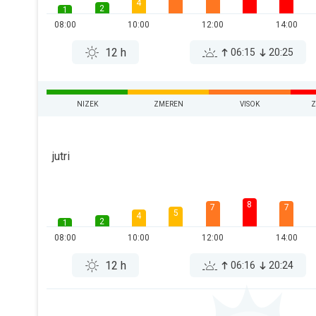
4
2
1
08:00
10:00
12:00
14:00
12 h
06:15
20:25
NIZEK
ZMEREN
VISOK
Z
jutri
8
7
7
5
4
2
1
08:00
10:00
12:00
14:00
12 h
06:16
20:24