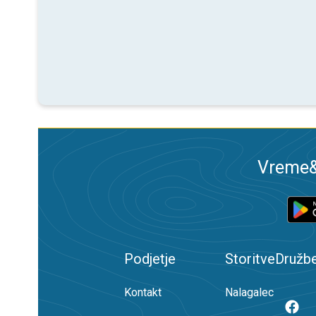
Vreme&R
Podjetje
Storitve
Družb
Kontakt
Nalagalec