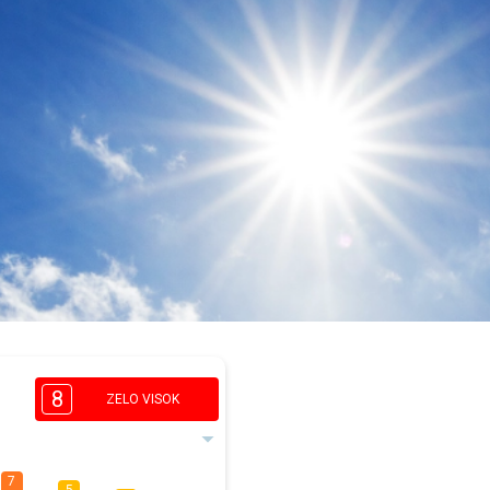
8
ZELO VISOK
7