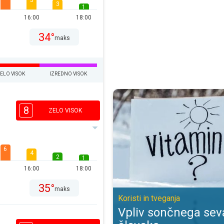
5
3
1
16:00
18:00
34°
maks
ELO VISOK
IZREDNO VISOK
Vpliv sončnega sevanja na človeka
8
ZELO VISOK
6
4
2
1
16:00
18:00
35°
maks
Koristi in tveganja
Vpliv sončnega sev