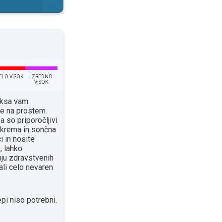
ELO VISOK
IZREDNO
VISOK
eksa vam
je na prostem.
a so priporočljivi
a krema in sončna
i in nosite
, lahko
ju zdravstvenih
ali celo nevaren
pi niso potrebni.