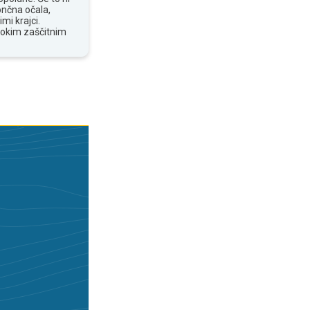
ončna očala,
mi krajci.
sokim zaščitnim