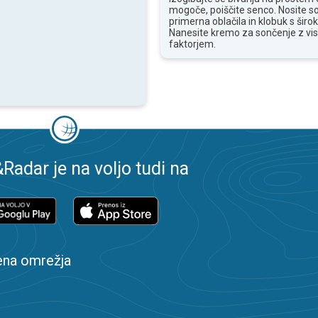
mogoče, poiščite senco. Nosite s
primerna oblačila in klobuk s široki
Nanesite kremo za sončenje z vi
faktorjem.
adar je na voljo tudi na
ena omrežja