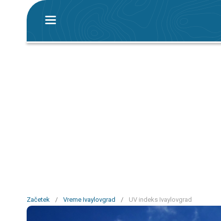
Začetek
/
Vreme Ivaylovgrad
/
UV indeks Ivaylovgrad