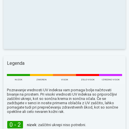
Legenda
NIZEK
ZMEREN
VISOK
ZELO VISOK
IZREDNO VISOK
Poznavanje vrednosti UV indeksa vam pomaga bolje načrtovati
bivanje na prostem. Pri visoki vrednosti UV indeksa so priporočljivi
zaščitni ukrepi, kot so sončna krema in sončna očala. Če se
zadržujete v senci in nosite primerna oblačila z UV zaščito, lahko
pomagate tudi pri preprečevanju zdravstvenih škod, kot so sončne
opekline ali celo nevaren kožni rak.
0 - 2
nizek:
zaščitni ukrepi niso potrebni.