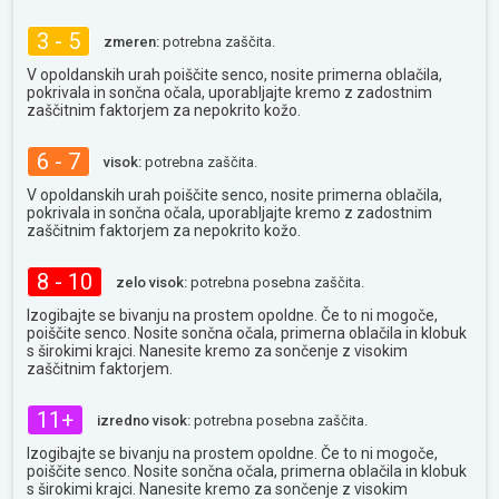
3 - 5
zmeren:
potrebna zaščita.
V opoldanskih urah poiščite senco, nosite primerna oblačila,
pokrivala in sončna očala, uporabljajte kremo z zadostnim
zaščitnim faktorjem za nepokrito kožo.
6 - 7
visok:
potrebna zaščita.
V opoldanskih urah poiščite senco, nosite primerna oblačila,
pokrivala in sončna očala, uporabljajte kremo z zadostnim
zaščitnim faktorjem za nepokrito kožo.
8 - 10
zelo visok:
potrebna posebna zaščita.
Izogibajte se bivanju na prostem opoldne. Če to ni mogoče,
poiščite senco. Nosite sončna očala, primerna oblačila in klobuk
s širokimi krajci. Nanesite kremo za sončenje z visokim
zaščitnim faktorjem.
11+
izredno visok:
potrebna posebna zaščita.
Izogibajte se bivanju na prostem opoldne. Če to ni mogoče,
poiščite senco. Nosite sončna očala, primerna oblačila in klobuk
s širokimi krajci. Nanesite kremo za sončenje z visokim