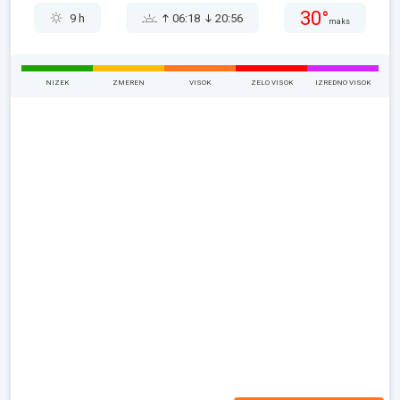
30°
9 h
06:18
20:56
maks
NIZEK
ZMEREN
VISOK
ZELO VISOK
IZREDNO VISOK