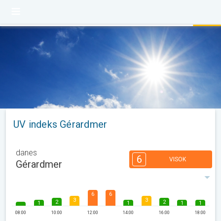
UV indeks Gérardmer
danes
6
VISOK
Gérardmer
6
6
3
3
2
2
1
1
1
1
08:00
10:00
12:00
14:00
16:00
18:00