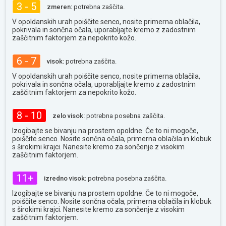
3 - 5
zmeren:
potrebna zaščita.
V opoldanskih urah poiščite senco, nosite primerna oblačila,
pokrivala in sončna očala, uporabljajte kremo z zadostnim
zaščitnim faktorjem za nepokrito kožo.
6 - 7
visok:
potrebna zaščita.
V opoldanskih urah poiščite senco, nosite primerna oblačila,
pokrivala in sončna očala, uporabljajte kremo z zadostnim
zaščitnim faktorjem za nepokrito kožo.
8 - 10
zelo visok:
potrebna posebna zaščita.
Izogibajte se bivanju na prostem opoldne. Če to ni mogoče,
poiščite senco. Nosite sončna očala, primerna oblačila in klobuk
s širokimi krajci. Nanesite kremo za sončenje z visokim
zaščitnim faktorjem.
11+
izredno visok:
potrebna posebna zaščita.
Izogibajte se bivanju na prostem opoldne. Če to ni mogoče,
poiščite senco. Nosite sončna očala, primerna oblačila in klobuk
s širokimi krajci. Nanesite kremo za sončenje z visokim
zaščitnim faktorjem.