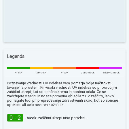
Legenda
NIZEK
ZMEREN
VISOK
ZELO VISOK
IZREDNO VISOK
Poznavanje vrednosti UV indeksa vam pomaga bolje načrtovati
bivanje na prostem. Pri visoki vrednosti UV indeksa so priporočljivi
zaščitni ukrepi, kot so sončna krema in sončna očala. Če se
zadržujete v senci in nosite primerna oblačila z UV zaščito, lahko
pomagate tudi pri preprečevanju zdravstvenih škod, kot so sončne
opekline ali celo nevaren kožni rak.
0 - 2
nizek:
zaščitni ukrepi niso potrebni.