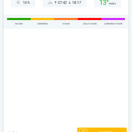
13°
10 h
07:42
18:17
maks
NIZEK
ZMEREN
VISOK
ZELO VISOK
IZREDNO VISOK