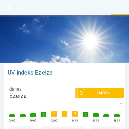
UV indeks Ezeiza
danes
3
ZMEREN
Ezeiza
3
3
3
2
2
1
1
08:00
10:00
12:00
14:00
16:00
18:00